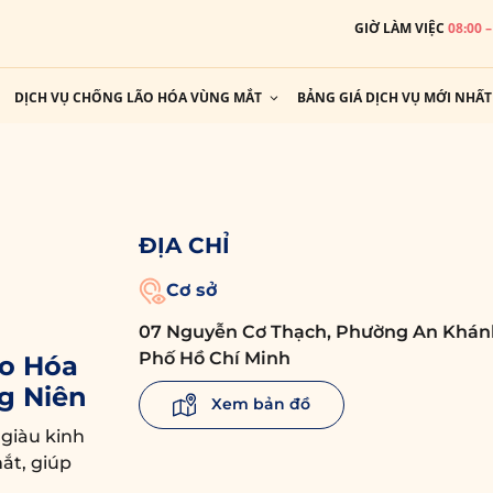
GIỜ LÀM VIỆC
08:00 
DỊCH VỤ CHỐNG LÃO HÓA VÙNG MẮT
BẢNG GIÁ DỊCH VỤ MỚI NHẤT
ĐỊA CHỈ
Cơ sở
07 Nguyễn Cơ Thạch, Phường An Khán
Phố Hồ Chí Minh
o Hóa
g Niên
Xem bản đồ
 giàu kinh
ắt, giúp