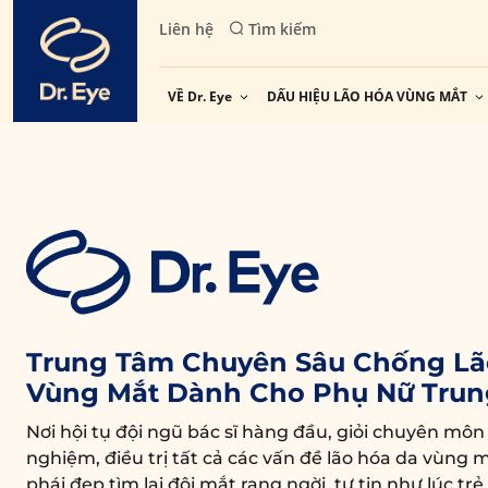
Skip
Liên hệ
Tìm kiếm
to
content
VỀ Dr. Eye
DẤU HIỆU LÃO HÓA VÙNG MẮT
Trung Tâm Chuyên Sâu Chống Lã
Vùng Mắt Dành Cho Phụ Nữ Trun
Nơi hội tụ đội ngũ bác sĩ hàng đầu, giỏi chuyên môn
nghiệm, điều trị tất cả các vấn đề lão hóa da vùng m
phái đẹp tìm lại đôi mắt rạng ngời, tự tin như lúc trẻ.