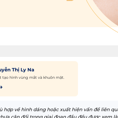
uyễn Thị Ly Na
t tạo hình vùng mắt và khuôn mặt.
ù hợp về hình dáng hoặc xuất hiện vấn đề liên qu
hưa cân đối trong giai đoạn đầu đều được xem là m