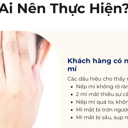
Ai Nên Thực Hiện
Khách hàng có nế
mí
Các dấu hiệu cho thấy n
Nếp mí không rõ rà
2 mí mắt thiếu sự c
Nếp mí quá to, khôn
Mí mắt bị trợn ngư
Mí mắt bị sâu, sụp m