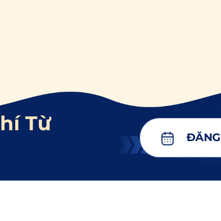
hí Từ
ĐĂNG 