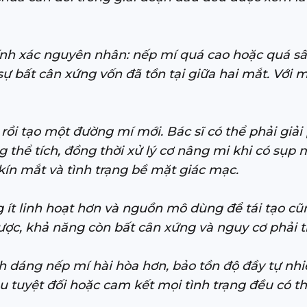
hính xác nguyên nhân: nếp mí quá cao hoặc quá sâu
y sự bất cân xứng vốn đã tồn tại giữa hai mắt. Vớ
 rồi tạo một đường mí mới. Bác sĩ có thể phải giải
g thể tích, đồng thời xử lý cơ nâng mi khi có sụp
kín mắt và tình trạng bề mặt giác mạc.
ít linh hoạt hơn và nguồn mô dùng để tái tạo cũng
ược, khả năng còn bất cân xứng và nguy cơ phải t
nh dáng nếp mí hài hòa hơn, bảo tồn độ đầy tự n
 tuyệt đối hoặc cam kết mọi tình trạng đều có t