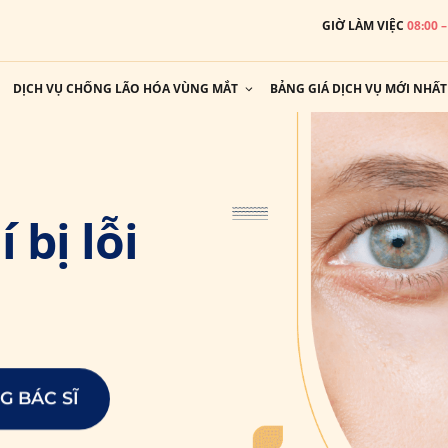
GIỜ LÀM VIỆC
08:00 
DỊCH VỤ CHỐNG LÃO HÓA VÙNG MẮT
BẢNG GIÁ DỊCH VỤ MỚI NHẤT
 bị lỗi
G BÁC SĨ