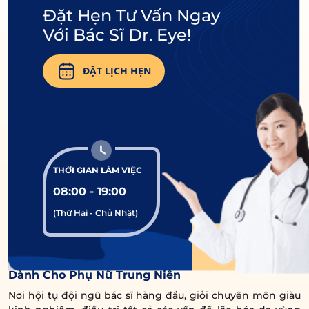
Đặt Hẹn Tư Vấn Ngay
Với Bác Sĩ Dr. Eye!
ĐẶT LỊCH HẸN
THỜI GIAN LÀM VIỆC
08:00 - 19:00
(Thứ Hai - Chủ Nhật)
Trung Tâm Chuyên Sâu Chống Lão Hóa Vùng Mắt
Dành Cho Phụ Nữ Trung Niên
Nơi hội tụ đội ngũ bác sĩ hàng đầu, giỏi chuyên môn giàu