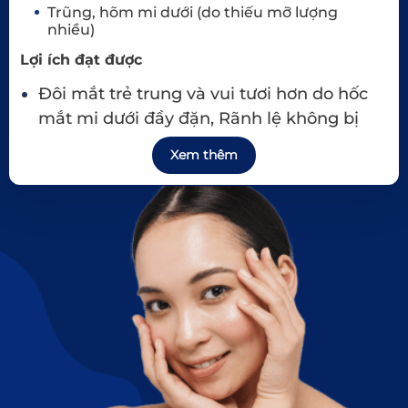
Trũng, hõm mi dưới (do thiếu mỡ
lượng
nhiều)
Lợi ích đạt được
Đôi mắt trẻ trung và vui tươi hơn do hốc
mắt mi dưới đầy đặn, Rãnh lệ không bị
dài, sâu.
Xem thêm
Tăng sinh collagen.
Đăng ký ngay