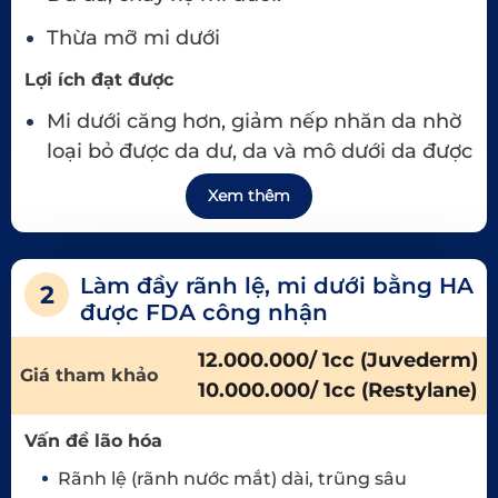
Thừa mỡ mi dưới
Lợi ích đạt được
Mi dưới căng hơn, giảm nếp nhăn da nhờ
loại bỏ được da dư, da và mô dưới da được
nâng lên hết tình trạng chảy xệ.
Xem thêm
Mi dưới không còn bị phồng lên, tạo sự trẻ
trung, tươi tắn cho đôi mắt.
Làm đầy rãnh lệ, mi dưới bằng HA
2
Đăng ký ngay
được FDA công nhận
12.000.000/ 1cc (Juvederm)
Giá tham khảo
10.000.000/ 1cc (Restylane)
Vấn đề lão hóa
Rãnh lệ (rãnh nước mắt) dài, trũng sâu