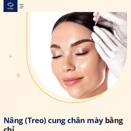
Skip
to
content
Nâng (Treo) cung chân mày
bằng
chỉ