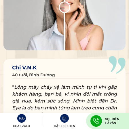
Chị V.N.K
40 tuổi, Bình Dương
“
Lông mày chảy xệ làm mình tự ti khi gặp
khách hàng, bạn bè, vì nhìn đôi mắt trông
già nua, kém sức sống. Mình biết đến Dr.
Eye là do bạn mình từng làm treo cung chân
mày ở đây rất đẹp.
GỌI ĐIỆN
TƯ VẤN
Sau khi nghe bác sĩ tư vấn, xem trước kết
CHAT ZALO
ĐẶT LỊCH HẸN