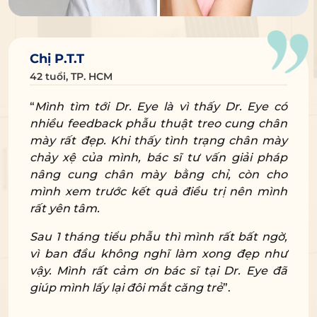
Chị P.T.T
42 tuổi, TP. HCM
“
Mình tìm tới Dr. Eye là vì thấy Dr. Eye có
nhiều feedback phẫu thuật treo cung chân
mày rất đẹp. Khi thấy tình trạng chân mày
chảy xệ của mình, bác sĩ tư vấn giải pháp
nâng cung chân mày bằng chỉ, còn cho
mình xem trước kết quả điều trị nên mình
rất yên tâm.
Sau 1 tháng tiểu phẫu thì mình rất bất ngờ,
vì ban đầu không nghĩ làm xong đẹp như
vậy. Mình rất cảm ơn bác sĩ tại Dr. Eye đã
giúp mình lấy lại đôi mắt căng trẻ
”.