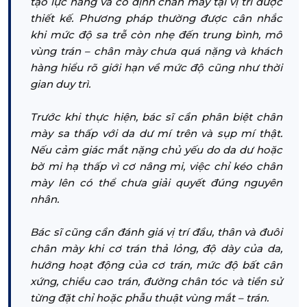
tạo lực nâng và cố định chân mày tại vị trí được
thiết kế. Phương pháp thường được cân nhắc
khi mức độ sa trễ còn nhẹ đến trung bình, mô
vùng trán – chân mày chưa quá nặng và khách
hàng hiểu rõ giới hạn về mức độ cũng như thời
gian duy trì.
Trước khi thực hiện, bác sĩ cần phân biệt chân
mày sa thấp với da dư mí trên và sụp mí thật.
Nếu cảm giác mắt nặng chủ yếu do da dư hoặc
bờ mi hạ thấp vì cơ nâng mi, việc chỉ kéo chân
mày lên có thể chưa giải quyết đúng nguyên
nhân.
Bác sĩ cũng cần đánh giá vị trí đầu, thân và đuôi
chân mày khi cơ trán thả lỏng, độ dày của da,
hướng hoạt động của cơ trán, mức độ bất cân
xứng, chiều cao trán, đường chân tóc và tiền sử
từng đặt chỉ hoặc phẫu thuật vùng mắt – trán.