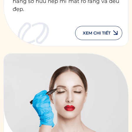
hàng sở hữu nếp mí mắt rõ ràng và đều
đẹp.
XEM CHI TIẾT