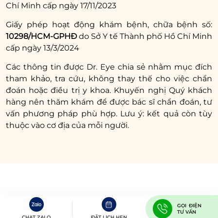
Chí Minh cấp ngày 17/11/2023
Giấy phép hoạt động khám bệnh, chữa bệnh số:
10298/HCM-GPHĐ
do Sở Y tế Thành phố Hồ Chí Minh
cấp ngày 13/3/2024
Các thông tin được Dr. Eye chia sẻ nhằm mục đích
tham khảo, tra cứu, không thay thế cho việc chẩn
đoán hoặc điều trị y khoa. Khuyến nghị Quý khách
hàng nên thăm khám để được bác sĩ chẩn đoán, tư
vấn phương pháp phù hợp. Lưu ý: kết quả còn tùy
thuộc vào cơ địa của mỗi người.
GỌI ĐIỆN
TƯ VẤN
CHAT ZALO
ĐẶT LỊCH HẸN