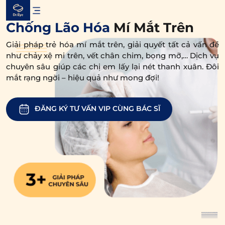
Skip
to
Chống Lão Hóa
Mí Mắt Trên
content
Giải pháp trẻ hóa mí mắt trên, giải quyết tất cả vấn đề
như chảy xệ mi trên, vết chân chim, bọng mỡ,…
Dịch vụ
chuyên sâu giúp các chị em lấy lại nét thanh xuân.
Đôi
mắt rạng ngời – hiệu quả như mong đợi!
ĐĂNG KÝ TƯ VẤN VIP CÙNG BÁC SĨ