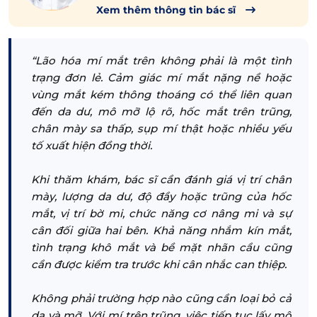
Xem thêm thông tin bác sĩ
“Lão hóa mí mắt trên không phải là một tình
trạng đơn lẻ. Cảm giác mí mắt nặng nề hoặc
vùng mắt kém thông thoáng có thể liên quan
đến da dư, mô mỡ lộ rõ, hốc mắt trên trũng,
chân mày sa thấp, sụp mí thật hoặc nhiều yếu
tố xuất hiện đồng thời.
Khi thăm khám, bác sĩ cần đánh giá vị trí chân
mày, lượng da dư, độ đầy hoặc trũng của hốc
mắt, vị trí bờ mi, chức năng cơ nâng mi và sự
cân đối giữa hai bên. Khả năng nhắm kín mắt,
tình trạng khô mắt và bề mặt nhãn cầu cũng
cần được kiểm tra trước khi cân nhắc can thiệp.
Không phải trường hợp nào cũng cần loại bỏ cả
da và mỡ. Với mí trên trũng, việc tiếp tục lấy mô