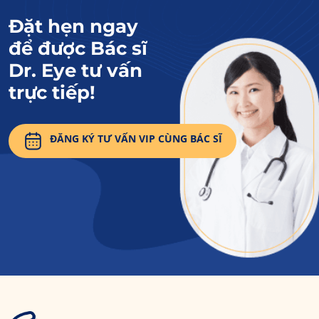
Đặt hẹn ngay
để được Bác sĩ
Dr. Eye tư vấn
trực tiếp!
ĐĂNG KÝ TƯ VẤN VIP CÙNG BÁC SĨ