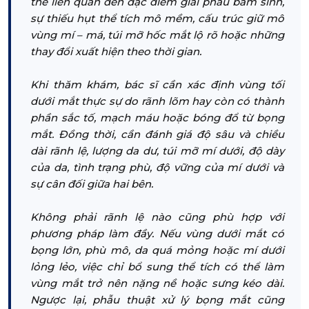
thể liên quan đến đặc điểm giải phẫu bẩm sinh,
sự thiếu hụt thể tích mô mềm, cấu trúc giữ mô
vùng mí – má, túi mỡ hốc mắt lộ rõ hoặc những
thay đổi xuất hiện theo thời gian.
Khi thăm khám, bác sĩ cần xác định vùng tối
dưới mắt thực sự do rãnh lõm hay còn có thành
phần sắc tố, mạch máu hoặc bóng đổ từ bọng
mắt. Đồng thời, cần đánh giá độ sâu và chiều
dài rãnh lệ, lượng da dư, túi mỡ mí dưới, độ dày
của da, tình trạng phù, độ vững của mí dưới và
sự cân đối giữa hai bên.
Không phải rãnh lệ nào cũng phù hợp với
phương pháp làm đầy. Nếu vùng dưới mắt có
bọng lớn, phù mô, da quá mỏng hoặc mí dưới
lỏng lẻo, việc chỉ bổ sung thể tích có thể làm
vùng mắt trở nên nặng nề hoặc sưng kéo dài.
Ngược lại, phẫu thuật xử lý bọng mắt cũng