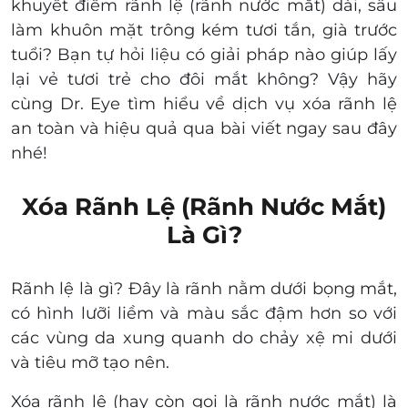
khuyết điểm rãnh lệ (rãnh nước mắt) dài, sâu
làm khuôn mặt trông kém tươi tắn, già trước
tuổi? Bạn tự hỏi liệu có giải pháp nào giúp lấy
lại vẻ tươi trẻ cho đôi mắt không? Vậy hãy
cùng Dr. Eye tìm hiểu về dịch vụ xóa rãnh lệ
an toàn và hiệu quả qua bài viết ngay sau đây
nhé!
Xóa Rãnh Lệ (Rãnh Nước Mắt)
Là Gì?
Rãnh lệ là gì? Đây là rãnh nằm dưới bọng mắt,
có hình lưỡi liềm và màu sắc đậm hơn so với
các vùng da xung quanh do chảy xệ mi dưới
và tiêu mỡ tạo nên.
Xóa rãnh lệ (hay còn gọi là rãnh nước mắt) là