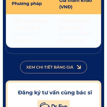
Giá tham khảo
Phương pháp
(VNĐ)
Làm đầy rãnh lệ,
12.000.000/1cc
mi dưới bằng
(Juvederm)
HA được FDA
10.000.000/1cc
công nhận
(Restylane)
XEM CHI TIẾT BẢNG GIÁ
Đăng ký tư vấn cùng bác sĩ