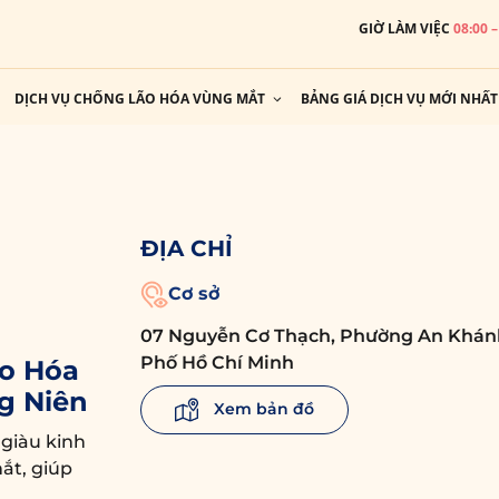
GIỜ LÀM VIỆC
08:00 
DỊCH VỤ CHỐNG LÃO HÓA VÙNG MẮT
BẢNG GIÁ DỊCH VỤ MỚI NHẤT
ĐỊA CHỈ
Cơ sở
07 Nguyễn Cơ Thạch, Phường An Khán
Phố Hồ Chí Minh
o Hóa
g Niên
Xem bản đồ
 giàu kinh
ắt, giúp