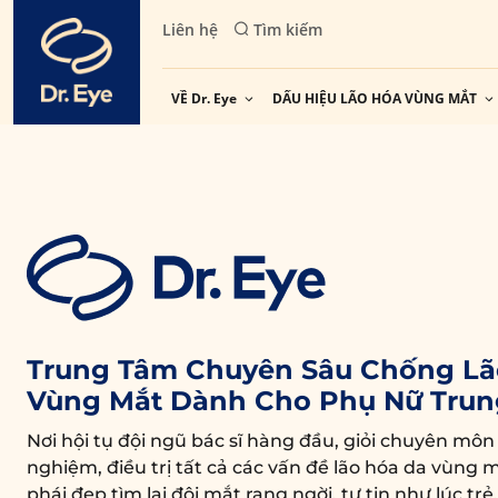
Skip
Liên hệ
Tìm kiếm
to
content
VỀ Dr. Eye
DẤU HIỆU LÃO HÓA VÙNG MẮT
Trung Tâm Chuyên Sâu Chống Lã
Vùng Mắt Dành Cho Phụ Nữ Trun
Nơi hội tụ đội ngũ bác sĩ hàng đầu, giỏi chuyên môn
nghiệm, điều trị tất cả các vấn đề lão hóa da vùng m
phái đẹp tìm lại đôi mắt rạng ngời, tự tin như lúc trẻ.