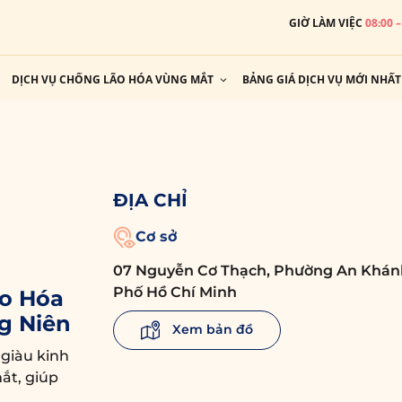
GIỜ LÀM VIỆC
08:00 
DỊCH VỤ CHỐNG LÃO HÓA VÙNG MẮT
BẢNG GIÁ DỊCH VỤ MỚI NHẤT
ĐỊA CHỈ
Cơ sở
07 Nguyễn Cơ Thạch, Phường An Khán
Phố Hồ Chí Minh
o Hóa
g Niên
Xem bản đồ
 giàu kinh
ắt, giúp