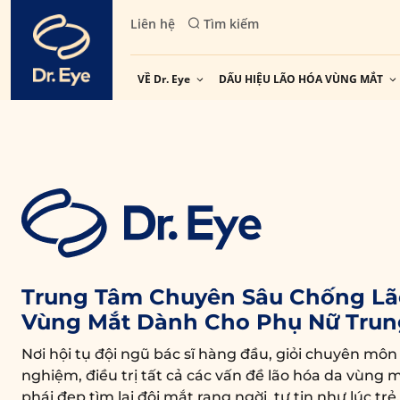
Skip
Liên hệ
Tìm kiếm
to
content
VỀ Dr. Eye
DẤU HIỆU LÃO HÓA VÙNG MẮT
Trung Tâm Chuyên Sâu Chống Lã
Vùng Mắt Dành Cho Phụ Nữ Trun
Nơi hội tụ đội ngũ bác sĩ hàng đầu, giỏi chuyên môn
nghiệm, điều trị tất cả các vấn đề lão hóa da vùng m
phái đẹp tìm lại đôi mắt rạng ngời, tự tin như lúc trẻ.