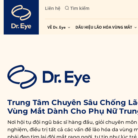
Skip
Liên hệ
Tìm kiếm
to
content
VỀ Dr. Eye
DẤU HIỆU LÃO HÓA VÙNG MẮT
Trung Tâm Chuyên Sâu Chống Lã
Vùng Mắt Dành Cho Phụ Nữ Trun
Nơi hội tụ đội ngũ bác sĩ hàng đầu, giỏi chuyên môn
nghiệm, điều trị tất cả các vấn đề lão hóa da vùng m
phái đẹp tìm lại đôi mắt rạng ngời, tự tin như lúc trẻ.