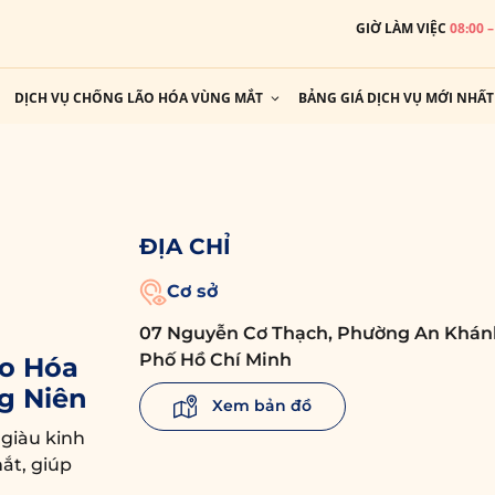
GIỜ LÀM VIỆC
08:00 
DỊCH VỤ CHỐNG LÃO HÓA VÙNG MẮT
BẢNG GIÁ DỊCH VỤ MỚI NHẤT
ĐỊA CHỈ
Cơ sở
07 Nguyễn Cơ Thạch, Phường An Khán
Phố Hồ Chí Minh
o Hóa
g Niên
Xem bản đồ
 giàu kinh
ắt, giúp