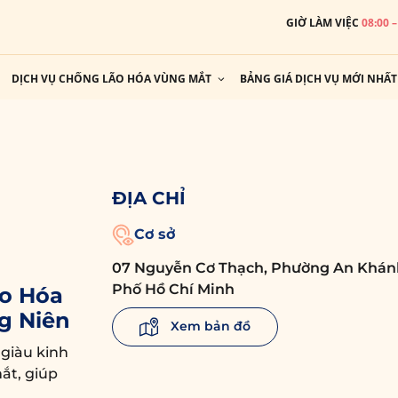
GIỜ LÀM VIỆC
08:00 
DỊCH VỤ CHỐNG LÃO HÓA VÙNG MẮT
BẢNG GIÁ DỊCH VỤ MỚI NHẤT
ĐỊA CHỈ
Cơ sở
07 Nguyễn Cơ Thạch, Phường An Khán
Phố Hồ Chí Minh
o Hóa
g Niên
Xem bản đồ
 giàu kinh
ắt, giúp