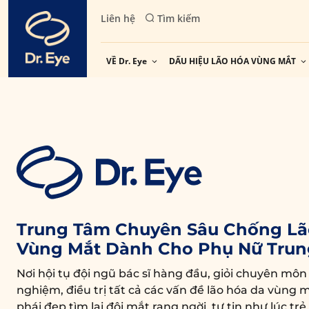
Skip
Liên hệ
Tìm kiếm
to
content
VỀ Dr. Eye
DẤU HIỆU LÃO HÓA VÙNG MẮT
Trung Tâm Chuyên Sâu Chống Lã
Vùng Mắt Dành Cho Phụ Nữ Trun
Nơi hội tụ đội ngũ bác sĩ hàng đầu, giỏi chuyên môn
nghiệm, điều trị tất cả các vấn đề lão hóa da vùng m
phái đẹp tìm lại đôi mắt rạng ngời, tự tin như lúc trẻ.