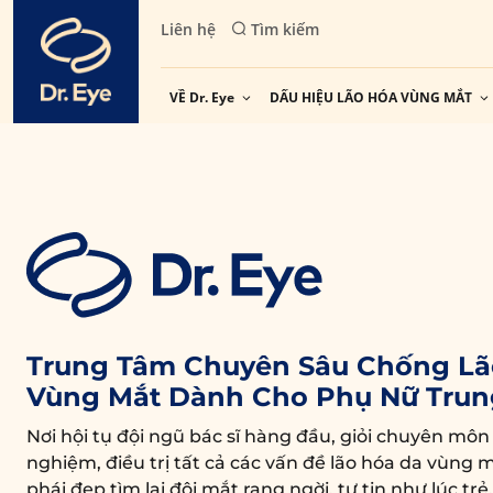
Skip
Liên hệ
Tìm kiếm
to
content
VỀ Dr. Eye
DẤU HIỆU LÃO HÓA VÙNG MẮT
Trung Tâm Chuyên Sâu Chống Lã
Vùng Mắt Dành Cho Phụ Nữ Trun
Nơi hội tụ đội ngũ bác sĩ hàng đầu, giỏi chuyên môn
nghiệm, điều trị tất cả các vấn đề lão hóa da vùng m
phái đẹp tìm lại đôi mắt rạng ngời, tự tin như lúc trẻ.