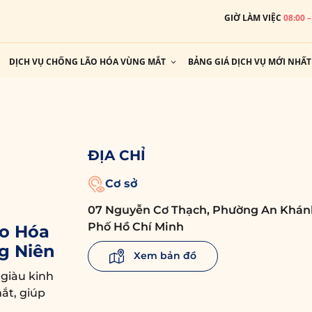
GIỜ LÀM VIỆC
08:00 
DỊCH VỤ CHỐNG LÃO HÓA VÙNG MẮT
BẢNG GIÁ DỊCH VỤ MỚI NHẤT
ĐỊA CHỈ
Cơ sở
07 Nguyễn Cơ Thạch, Phường An Khán
Phố Hồ Chí Minh
o Hóa
g Niên
Xem bản đồ
 giàu kinh
ắt, giúp