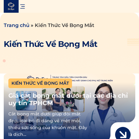
Skip
to
content
Trang chủ
»
Kiến Thức Về Bọng Mắt
Kiến Thức Về Bọng Mắt
KIẾN THỨC VỀ BỌNG MẮT
Giá cắt bọng mắt dưới tại các địa chỉ
uy tín TPHCM
Cắt bọng mắt dưới giúp đôi mắt
đẹp, loại bỏ đi dáng vẻ mệt mỏi,
thiếu sức sống của khuôn mặt. Đây
là dịch…