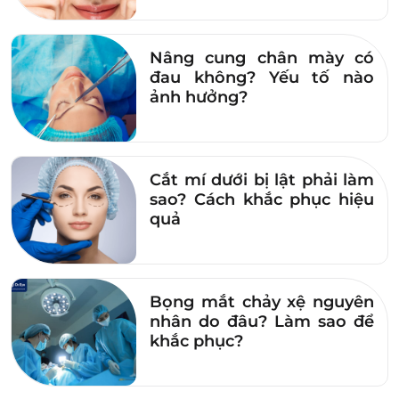
Nâng cung chân mày có
đau không? Yếu tố nào
ảnh hưởng?
Cắt mí dưới bị lật phải làm
sao? Cách khắc phục hiệu
quả
Bọng mắt chảy xệ nguyên
nhân do đâu? Làm sao để
khắc phục?
Đôi mắt của chị Nga ngay sau phẫu thuật cắt mí tại Dr.