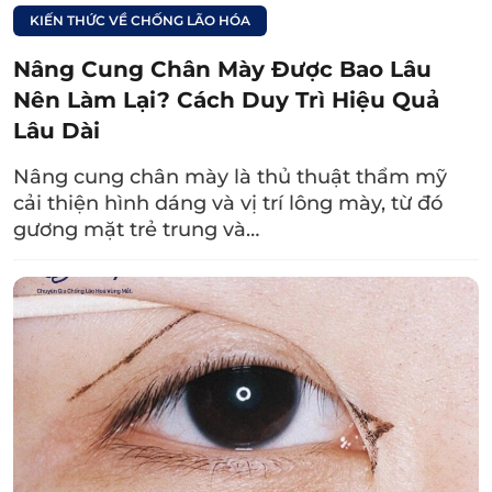
tuần, chị Giang sở hữu nếp mí đều nhau, hài
KIẾN THỨC VỀ CHỐNG LÃO HÓA
hòa với tổng thể gương mặt nên trông trẻ
trung hơn trước rất nhiều.
Nâng Cung Chân Mày Được Bao Lâu
Nên Làm Lại? Cách Duy Trì Hiệu Quả
Lâu Dài
Nâng cung chân mày là thủ thuật thẩm mỹ
cải thiện hình dáng và vị trí lông mày, từ đó
gương mặt trẻ trung và…