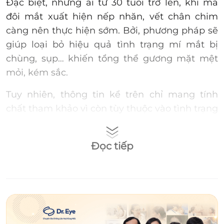
Đặc biệt, những ai từ 30 tuổi trở lên, khi mà
đôi mắt xuất hiện nếp nhăn, vết chân chim
càng nên thực hiện sớm. Bởi, phương pháp sẽ
giúp loại bỏ hiệu quả tình trạng mí mắt bị
chùng, sụp… khiến tổng thể gương mặt mệt
mỏi, kém sắc.
Tuy nhiên, thông tin kể trên chỉ mang tính
chất tham khảo vì còn tùy thuộc vào tình trạng
mí mắt của từng người. Do vậy, muốn biết
chính xác độ tuổi hiện tại có phải lúc cắt mí
Đọc tiếp
phù hợp hay không, bạn nên đến cơ sở thẩm
mỹ tin cậy với đội ngũ bác sĩ dày dạn kinh
nghiệm để được tư vấn chi tiết.