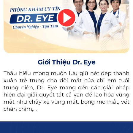
Giới Thiệu Dr. Eye
Thấu hiểu mong muốn lưu giữ nét đẹp thanh
xuân trẻ trung cho đôi mắt của chị em tuổi
Bạn nên tham vấn ý kiến bác sĩ để biết độ tuổi cắt mí
trung niên, Dr. Eye mang đến các giải pháp
thích hợp cho trường hợp mí mắt của mình.
hiện đại giải quyết tất cả vấn đề lão hóa vùng
mắt như chảy xệ vùng mắt, bọng mỡ mắt, vết
Xem thêm:
chân chim,…
Cắt mí size bao nhiêu
thì đẹp, to tròn và tự