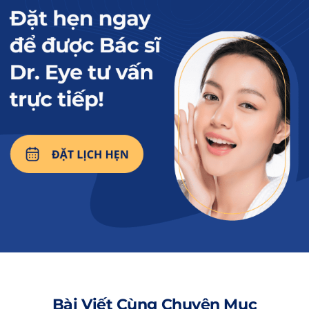
nhiên?
2. Vì sao người dưới 18 tuổi chưa nên
cắt mí?
Những ai dưới 18 tuổi không nên tiểu phẫu
định hình nếp mí sớm bởi cơ mí chưa hoàn
toàn ổn định. Nếu thực hiện cắt mí quá sớm
thì nếp mí chỉ giữ được một thời gian ngắn, có
thể không duy trì được lâu khi da bước vào
giai đoạn lão hóa tự nhiên.
3. Các yếu tố quyết định trực tiếp
đến kết quả cắt mí
Bên cạnh lựa chọn đúng thời điểm cắt mí, để
mí mắt mới đẹp tự nhiên, khách hàng cần
Bài Viết Cùng Chuyên Mục