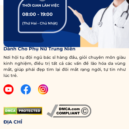
THỜI GIAN LÀM VIỆC
bác sĩ chuyên môn giỏi, trang thiết bị hiện đại
08:00 - 19:00
để đảm bảo an toàn tối đa nhé!
(Thứ Hai - Chủ Nhật)
Trung Tâm Chuyên Sâu Chống Lão Hóa Vùng Mắt
Dành Cho Phụ Nữ Trung Niên
Nơi hội tụ đội ngũ bác sĩ hàng đầu, giỏi chuyên môn giàu
kinh nghiệm, điều trị tất cả các vấn đề lão hóa da vùng
mắt, giúp phái đẹp tìm lại đôi mắt rạng ngời, tự tin như
lúc trẻ.
ĐỊA CHỈ