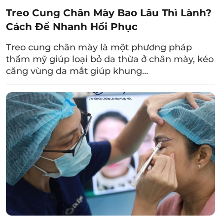
Treo Cung Chân Mày Bao Lâu Thì Lành?
Cách Để Nhanh Hồi Phục
Treo cung chân mày là một phương pháp
thẩm mỹ giúp loại bỏ da thừa ở chân mày, kéo
căng vùng da mắt giúp khung…
Chẳng hạn như trường hợp Sụp mí trên – Nếp
mí không đều – Chảy xệ mí trên và dưới do di
truyền của chị Trần Thị Thùy Giang. Nhận thấy
hiện tại là thời điểm tốt nhất để khắc phục
khuyết điểm, bác sĩ tại Dr. Eye quyết định xây
dựng lộ trình cắt mí trên và dưới. Chỉ sau 4