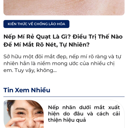
KIẾN THỨC VỀ CHỐNG LÃO HÓA
Nếp Mí Rẻ Quạt Là Gì? Điều Trị Thế Nào
Để Mí Mắt Rõ Nét, Tự Nhiên?
Ngoài ra còn có trường hợp của chị Trương Thị
Sở hữu một đôi mắt đẹp, nếp mí rõ ràng và tự
Nga, với mí trên có nhiều da dư, chảy xệ, vết
nhiên hẳn là niềm mong ước của nhiều chị
chân chim và mí dưới xuất hiện bọng mắt,
em. Tuy vậy, không…
quầng thâm. Bác sĩ Dr. Eye đã tư vấn cho chị
các giải pháp cắt mí và nâng cung chân mày
Tin Xem Nhiều
đường dưới chân mày. Kết quả đạt được sau
vài tuần điều trị là nếp mí hai bên hài hòa, cân
Nếp nhăn dưới mắt xuất
đối với tổng thể gương mặt và không còn vết
hiện do đâu và cách cải
chân chim, nếp nhăn nữa.
thiện hiệu quả