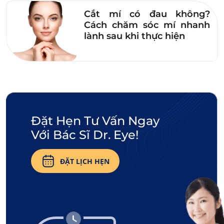
Eye. Kết quả sẽ theo quá trình lành thương từ 15 – 1 tháng
Cắt mí có đau không?
và hoàn thiện đẹp tự nhiên sau 3 – 6 tháng.
Cách chăm sóc mí nhanh
lành sau khi thực hiện
Nếu còn bất kỳ thắc mắc nào về độ tuổi,
phương pháp cắt mí, hãy
liên hệ Dr. Eye
để
được giải đáp nhanh chóng. Chúng tôi luôn
sẵn sàng đồng hành cùng bạn trên hành trình
khôi phục nét đẹp tươi trẻ vùng mắt!
Đặt Hẹn Tư Vấn Ngay
Yêu cầu gọi lại tư vấn
Với Bác Sĩ Dr. Eye!
ĐẶT LỊCH HẸN
Bài viết trên đây đã trả lời câu hỏi bao nhiêu
tuổi thì cắt mí được. Hy vọng qua đó bạn có
thể đưa ra quyết định thời điểm cắt mí mắt dễ
dàng hơn. Nhưng dù thực hiện thẩm mỹ vào
lúc nào thì bạn đều cần chọn cơ sở tin cậy với