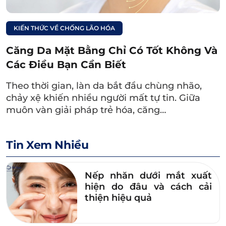
Quy trình căng chỉ vùng mắt được thực hiện nhanh
chóng với các bước bài bản từ thăm khám, ủ tê đến căng
chỉ bằng kỹ thuật hiện đại để đảm bảo an toàn và hiệu
KIẾN THỨC VỀ CHỐNG LÃO HÓA
quả.
Căng Da Mặt Bằng Chỉ Có Tốt Không Và
5. Căng chỉ vùng mắt có an toàn
Các Điều Bạn Cần Biết
không?
Theo thời gian, làn da bắt đầu chùng nhão,
chảy xệ khiến nhiều người mất tự tin. Giữa
Căng chỉ collagen vùng mắt là một phương
muôn vàn giải pháp trẻ hóa, căng…
pháp trẻ hóa da được đánh giá là an toàn, vì
chỉ tác động ở lớp dưới da nông, không cần
phẫu thuật sâu. Tuy nhiên, nếu căng chỉ
Tin Xem Nhiều
không đúng kỹ thuật hoặc thực hiện tại cơ sở
kém uy tín, không đảm bảo vô trùng, bạn có
Nếp nhăn dưới mắt xuất
thể gặp phải một số biến chứng sau:
hiện do đâu và cách cải
thiện hiệu quả
Để lại sẹo xấu:
Do thao tác luồn chỉ không
chuẩn xác hoặc da bị tổn thương sâu sẽ gây