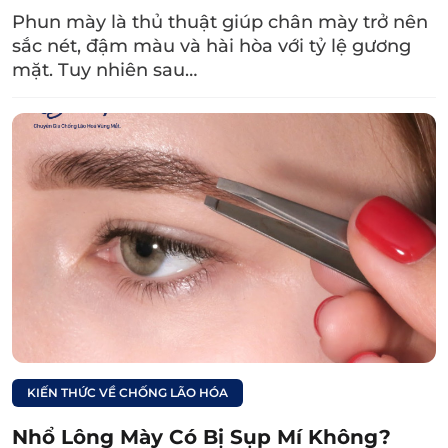
Phun mày là thủ thuật giúp chân mày trở nên
Người có nếp nhăn quanh mắt, da mí mắt
sắc nét, đậm màu và hài hòa với tỷ lệ gương
chùng nhẹ.
mặt. Tuy nhiên sau…
Người muốn cải thiện bọng mắt, quầng
thâm.
Người ngoài 30 tuổi bắt đầu xuất hiện dấu
hiệu lão hóa vùng mắt nhưng chưa muốn
can thiệp phẫu thuật.
Người muốn cải thiện vẻ ngoài tươi trẻ hơn
mà không muốn phẫu thuật hay xâm lấn
nhiều.
Người không đủ điều kiện sức khỏe để phẫu
KIẾN THỨC VỀ CHỐNG LÃO HÓA
thuật thẩm căng da.
Nhổ Lông Mày Có Bị Sụp Mí Không?
Người không bị các bệnh huyết áp cao, tiểu