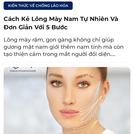
KIẾN THỨC VỀ CHỐNG LÃO HÓA
thường. Đồng thời, bác sĩ còn hướng dẫn chi
tiết cách chăm sóc tại nhà và hẹn lịch tái
Cách Kẻ Lông Mày Nam Tự Nhiên Và
khám nếu cần.
Đơn Giản Với 5 Bước
Lông mày rậm, gọn gàng không chỉ giúp
gương mặt nam giới thêm nam tính mà còn
tạo thiện cảm trong mắt người đối diện.…