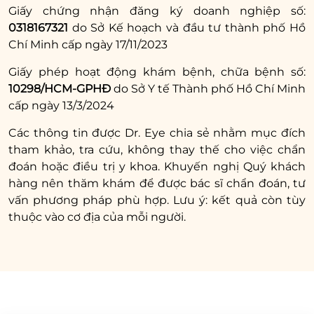
Giấy chứng nhận đăng ký doanh nghiệp số:
Sau khi căng chỉ vùng mắt bạn cần phải tuân thủ cách
0318167321
do Sở Kế hoạch và đầu tư thành phố Hồ
chăm sóc theo hướng dẫn của bác sĩ như vệ sinh da,
Chí Minh cấp ngày 17/11/2023
chườm mát và kiêng một số thực phẩm gây sẹo, dị ứng.
Giấy phép hoạt động khám bệnh, chữa bệnh số:
10298/HCM-GPHĐ
do Sở Y tế Thành phố Hồ Chí Minh
7. Giá căng chỉ collagen vùng mắt
cấp ngày 13/3/2024
bao nhiêu?
Các thông tin được Dr. Eye chia sẻ nhằm mục đích
Chi phí căng chỉ vùng mắt thường dao động
tham khảo, tra cứu, không thay thế cho việc chẩn
từ 15 – 60 triệu đồng. Tuy nhiên, mức giá cụ
đoán hoặc điều trị y khoa. Khuyến nghị Quý khách
hàng nên thăm khám để được bác sĩ chẩn đoán, tư
thể còn phụ thuộc vào nhiều yếu tố như cơ sở
vấn phương pháp phù hợp. Lưu ý: kết quả còn tùy
thẩm mỹ, vị trí và mức độ da cần căng chỉ
thuộc vào cơ địa của mỗi người.
cũng như loại chỉ sử dụng.
Hy vọng bài viết trên đã giúp bạn hiểu rõ hơn
về phương pháp căng chỉ collagen vùng mắt.
Ngoài căng chỉ vùng mắt, hiện nay còn có
nhiều phương pháp làm đẹp sử dụng chỉ sinh