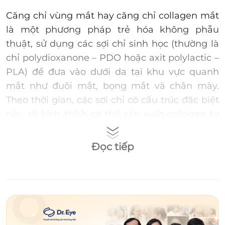
Căng chỉ vùng mắt hay căng chỉ collagen mắt
là một phương pháp trẻ hóa không phẫu
thuật, sử dụng các sợi chỉ sinh học (thường là
chỉ polydioxanone – PDO hoặc axit polylactic –
PLA) để đưa vào dưới da tại khu vực quanh
mắt như đuôi mắt, bọng mắt và chân mày.
Theo thời gian, các sợi chỉ có cấu trúc đặc biệt
này, sẽ kích thích cơ thể sản xuất collagen tự
nhiên xung quanh vùng được điều trị. Nhờ đó,
giúp làn da mịn màng, đàn hồi hơn, giảm
Đọc tiếp
thiểu sự xuất hiện của nếp nhăn, bọng mắt
hiệu quả.