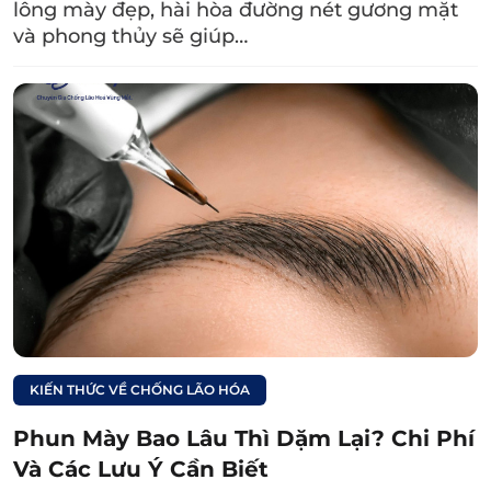
lông mày đẹp, hài hòa đường nét gương mặt
và phong thủy sẽ giúp…
Căng chỉ da mắt giúp nâng cơ, xóa nhăn hiệu quả, không
cần phẫu thuật, thời gian phục hồi nhanh chóng.
3. Đối tượng nên căng chỉ vùng mắt
KIẾN THỨC VỀ CHỐNG LÃO HÓA
Phun Mày Bao Lâu Thì Dặm Lại? Chi Phí
Dưới đây là những người phù hợp để thực hiện
Và Các Lưu Ý Cần Biết
căng chỉ collagen vùng mắt: