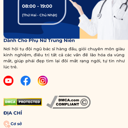
mày, dụi mắt… để hạn chế làm ảnh hưởng
08:00 - 19:00
đến vùng chỉ mới cấy.
(Thứ Hai - Chủ Nhật)
Chườm lạnh trong 1 – 2 ngày đầu để giảm
sưng nề, sau đó có thể chuyển sang chườm
Trung Tâm Chuyên Sâu Chống Lão Hóa Vùng Mắt
ấm nhẹ nếu có chỉ định của bác sĩ.
Dành Cho Phụ Nữ Trung Niên
Nơi hội tụ đội ngũ bác sĩ hàng đầu, giỏi chuyên môn giàu
Tránh tiếp xúc với ánh nắng trực tiếp, nên
kinh nghiệm, điều trị tất cả các vấn đề lão hóa da vùng
che chắn và thoa kem chống nắng khi ra
mắt, giúp phái đẹp tìm lại đôi mắt rạng ngời, tự tin như
ngoài.
lúc trẻ.
Hạn chế ăn các thực phẩm gây sẹo, dị ứng
(hải sản, rau muống,…) đồ ăn cay nóng,
nhiều dầu mỡ và đồ uống có cồn vì có thể
khiến da bị kích ứng và sưng tấy.
ĐỊA CHỈ
Bổ sung nhiều vitamin và khoáng chất như
rau xanh, trái cây để tăng cường sức đề
Cơ sở