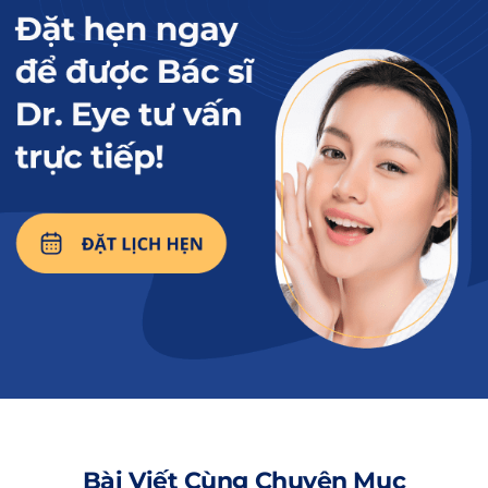
những phương pháp trẻ hóa được ưa chuộng
hiện nay nhờ vào những ưu điểm nổi bật như:
2.1. Cải thiện làn da hiệu quả, kết quả rõ
rệt
Căng chỉ collagen vùng mắt giúp nâng đỡ các
vùng da chảy xệ như đuôi mắt, bọng mắt,
đồng thời làm mờ nếp nhăn quanh mắt. Nhờ
cơ chế kích thích tăng sinh collagen tự nhiên,
làn da trở nên săn chắc, căng mịn và tươi trẻ
hơn chỉ sau thời gian ngắn thực hiện.
2.2. Thực hiện nhanh, không xâm lấn
sâu
Phương pháp này sử dụng chỉ sinh học luồn
Bài Viết Cùng Chuyên Mục
dưới da bằng kim chuyên dụng mà không cần