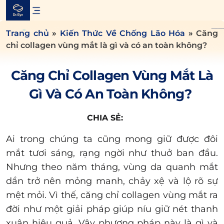
Skip
to
content
Trang chủ
»
Kiến Thức Về Chống Lão Hóa
»
Căng
chỉ collagen vùng mắt là gì và có an toàn không?
Căng Chỉ Collagen Vùng Mắt Là
Gì Và Có An Toàn Không?
CHIA SẺ:
Ai trong chúng ta cũng mong giữ được đôi
mắt tươi sáng, rạng ngời như thuở ban đầu.
Nhưng theo năm tháng, vùng da quanh mắt
dần trở nên mỏng manh, chảy xệ và lộ rõ sự
mệt mỏi. Vì thế, căng chỉ collagen vùng mắt ra
đời như một giải pháp giúp níu giữ nét thanh
xuân hiệu quả. Vậy phương pháp này là gì và