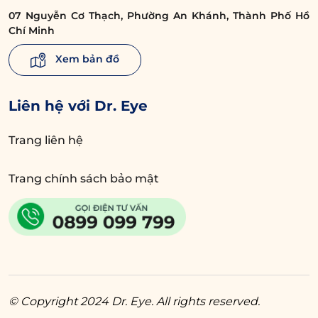
kháng cho da và hỗ trợ quá trình phục hồi.
07 Nguyễn Cơ Thạch, Phường An Khánh, Thành Phố Hồ
Chí Minh
Tái khám đúng lịch hẹn (nếu có) để bác sĩ
Xem bản đồ
theo dõi kết quả và kịp thời xử lý nếu có dấu
hiệu bất thường.
Liên hệ với Dr. Eye
Trang liên hệ
Trang chính sách bảo mật
© Copyright 2024 Dr. Eye. All rights reserved.