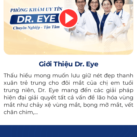
Giới Thiệu Dr. Eye
Thấu hiểu mong muốn lưu giữ nét đẹp thanh
Căng chỉ vùng mắt là phương pháp sử dụng chỉ sinh học
xuân trẻ trung cho đôi mắt của chị em tuổi
đưa vào dưới da nhằm nâng cơ, làm mờ nếp nhăn và cải
trung niên, Dr. Eye mang đến các giải pháp
thiện tình trạng chùng nhão quanh mắt.
hiện đại giải quyết tất cả vấn đề lão hóa vùng
mắt như chảy xệ vùng mắt, bọng mỡ mắt, vết
2. Ưu điểm của căng chỉ collagen
chân chim,…
vùng mắt
Căng chỉ collagen vùng mắt là một trong