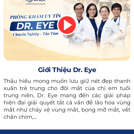
Độ dài lông mày la hán khá ngắn, có thể chỉ
đến đuôi mắt.
Có phần đuôi mày thường cụp xuống khóe
mắt, từ đó khiến mí trên trông hẹp hơn.
Lông mày thường mọc không đều, có thể
xuất hiện một số chỗ lởm chởm, thưa thớt.
Sợi mày thường dày và rậm khiến tổng thể
Giới Thiệu Dr. Eye
gương mặt trông khá thô cứng.
Thấu hiểu mong muốn lưu giữ nét đẹp thanh
xuân trẻ trung cho đôi mắt của chị em tuổi
trung niên, Dr. Eye mang đến các giải pháp
hiện đại giải quyết tất cả vấn đề lão hóa vùng
mắt như chảy xệ vùng mắt, bọng mỡ mắt, vết
chân chim,…