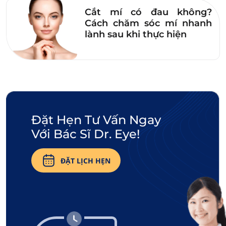
việc đến gia đạo đều tốt đẹp.
Cắt mí có đau không?
Cách chăm sóc mí nhanh
Trong khi đó, người có lệ đường trũng lõm,
lành sau khi thực hiện
nhiều nếp nhăn, có bọng mỡ, cùng lông mày
la hán thì cuộc sống thường bấp bênh, sức
khỏe không ổn định. Đặc biệt, nếu người dáng
mày la hán còn có thêm nốt ruồi ở lệ đường thì
cuộc sống, đường tình duyên lận đận, thường
gặp rắc rối.
Đặt Hẹn Tư Vấn Ngay
3.4. Chân mày la hán kết hợp ấn đường
Với Bác Sĩ Dr. Eye!
và sơn căn
ĐẶT LỊCH HẸN
Ấn đường có vị trí giữa hai đầu lông mày, còn
sơn căn là điểm chính giữa hai đầu mắt. Người
có lông mày la hán sở hữu thêm ấn đường
sáng, đầy đặn, nhẵn nhụi thì tính cách tốt đẹp,
bao dung và luôn gặp được quý nhân phù trợ.