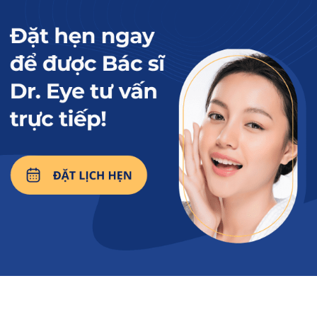
Lông mày la hán thường dày rậm, có phần đuôi mày
thường hướng xuống phần đuôi mắt.
Xem thêm:
Các kiểu chân mày
Thái được yêu thích và
cách tạo dáng mày
đẹp
2. Tướng lông mày la hán ở nam và