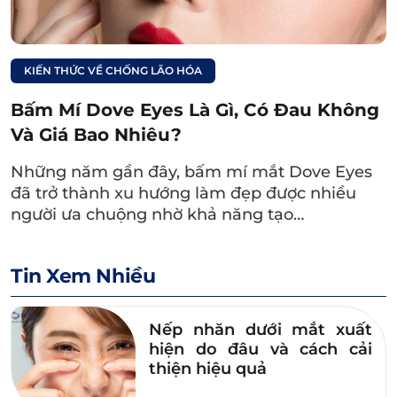
nhỏ kết hợp với lông mày la hán, thì phần lớn
là người tính cách nóng nảy, lười biếng,
thường cuộc sống không gặp nhiều may mắn,
KIẾN THỨC VỀ CHỐNG LÃO HÓA
sự nghiệp trắc trở.
Bấm Mí Dove Eyes Là Gì, Có Đau Không
Và Giá Bao Nhiêu?
Những năm gần đây, bấm mí mắt Dove Eyes
đã trở thành xu hướng làm đẹp được nhiều
người ưa chuộng nhờ khả năng tạo…
Tin Xem Nhiều
Nếp nhăn dưới mắt xuất
hiện do đâu và cách cải
thiện hiệu quả