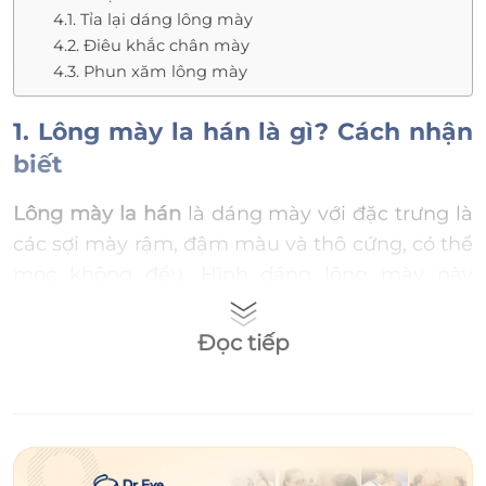
4.1. Tỉa lại dáng lông mày
4.2. Điêu khắc chân mày
4.3. Phun xăm lông mày
1. Lông mày la hán là gì? Cách nhận
biết
Lông mày la hán
là dáng mày với đặc trưng là
các sợi mày rậm, đậm màu và thô cứng, có thể
mọc không đều. Hình dáng lông mày này
khiến người ta liên tưởng đến các vị La Hán
trong các đền chùa nên mới có tên gọi như
Đọc tiếp
trên.
Một số đặc điểm nhận diện khác của lông mày
La Hán là: