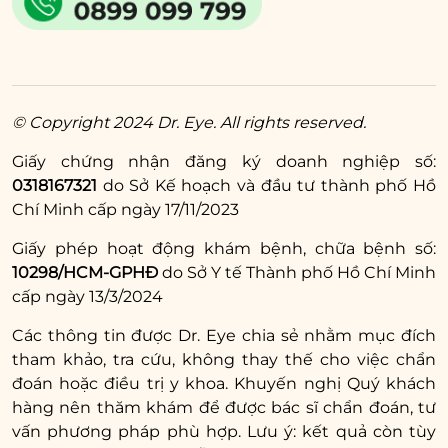
Cuối cùng là dùng dao cạo mày chuyên
dụng để bỏ phần lông mày thừa sát mí mắt
là hoàn thành.
Lưu ý:
Vì phần lông mày la hán mọc rất dày,
© Copyright 2024 Dr. Eye. All rights reserved.
do vậy trước khi cạo, bạn cần thực hiện nhẹ
nhàng và tỉ mỉ. Nếu không thể tự thực hiện,
Giấy chứng nhận đăng ký doanh nghiệp số:
0318167321
do Sở Kế hoạch và đầu tư thành phố Hồ
bạn có thể đến các cơ sở thẩm mỹ để được
Chí Minh cấp ngày 17/11/2023
chuyên viên hỗ trợ. Ngoài ra, bạn cần cạo tỉa
lông mày thường xuyên bởi nó sẽ nhanh
Giấy phép hoạt động khám bệnh, chữa bệnh số:
chóng mọc lại.
10298/HCM-GPHĐ
do Sở Y tế Thành phố Hồ Chí Minh
cấp ngày 13/3/2024
Các thông tin được Dr. Eye chia sẻ nhằm mục đích
tham khảo, tra cứu, không thay thế cho việc chẩn
đoán hoặc điều trị y khoa. Khuyến nghị Quý khách
hàng nên thăm khám để được bác sĩ chẩn đoán, tư
vấn phương pháp phù hợp. Lưu ý: kết quả còn tùy