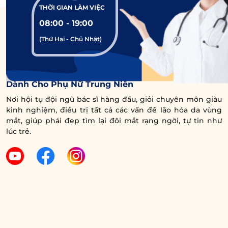
THỜI GIAN LÀM VIỆC
Cùng với đó, phần sơn căn cao, rõ nét thể hiện
08:00 - 19:00
là người có nhiều phúc phí, thành công rực rỡ
(Thứ Hai - Chủ Nhật)
trong sự nghiệp.
Mặc khác, nếu ấn đường tối, có nhiều sẹo, nếp
Trung Tâm Chuyên Sâu Chống Lão Hóa Vùng Mắt
nhăn và phần sơn căn thấp sẽ ảnh hưởng đến
Dành Cho Phụ Nữ Trung Niên
vận may của người đó. Đồng thời con đường
Nơi hội tụ đội ngũ bác sĩ hàng đầu, giỏi chuyên môn giàu
sự nghiệp và cuộc sống không mấy thuận lợi,
kinh nghiệm, điều trị tất cả các vấn đề lão hóa da vùng
sức khỏe tinh thần kém, ảnh hưởng đến tài
mắt, giúp phái đẹp tìm lại đôi mắt rạng ngời, tự tin như
lúc trẻ.
vận.
4. Cách cải thiện lông mày la hán
đẹp, hài hòa khuôn mặt hơn
Để có thể thay đổi hình dáng
lông mày la hán
,
biến nó trở nên đẹp và hài hòa với gương mặt
hơn, bạn có thể áp dụng các cách sau: