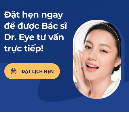
thể có giá dịch vụ nhỉnh hơn.
Dịch vụ chăm sóc hậu phẫu
Chi phí có thể bao gồm hoặc chưa bao gồm
thuốc, lịch tái khám, chăm sóc vết thương,
hướng dẫn hồi phục và các dịch vụ hỗ trợ sau
phẫu thuật.
Phương pháp gây tê hoặc gây mê
Tùy theo phương pháp thực hiện và tình trạng
khách hàng, bác sĩ có thể chỉ định gây tê hoặc
gây mê phù hợp. Điều này cũng có thể ảnh
hưởng đến tổng chi phí dịch vụ.
Mức giá nâng cung mày tham khảo
tại TP.HCM
Dưới đây là mức giá tham khảo thường được