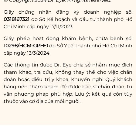
© Copyright 2024 Dr. Eye. All rights reserved.
hiệu quả trẻ hóa tự nhiên, bền vững.
Giấy chứng nhận đăng ký doanh nghiệp số:
0318167321
do Sở Kế hoạch và đầu tư thành phố Hồ
Phẫu thuật nâng cung mày (cắt da thừa, treo
Chí Minh cấp ngày 17/11/2023
cơ): Chi phí dao động trung bình từ 7.000.000
VNĐ đến 20.000.000 VNĐ tùy thuộc vào mức
Giấy phép hoạt động khám bệnh, chữa bệnh số:
10298/HCM-GPHĐ
do Sở Y tế Thành phố Hồ Chí Minh
độ sụp mí và tình trạng da chùng cụ thể của
cấp ngày 13/3/2024
khách hàng
Các thông tin được Dr. Eye chia sẻ nhằm mục đích
tham khảo, tra cứu, không thay thế cho việc chẩn
đoán hoặc điều trị y khoa. Khuyến nghị Quý khách
hàng nên thăm khám để được bác sĩ chẩn đoán, tư
vấn phương pháp phù hợp. Lưu ý: kết quả còn tùy
thuộc vào cơ địa của mỗi người.