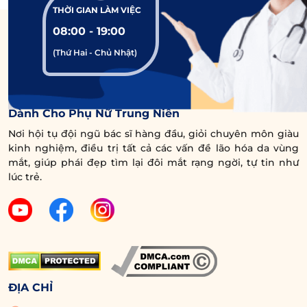
2 Đ. Nguyễn Thông, Phường 6,
THỜI GIAN LÀM VIỆC
Địa chỉ
Quận 3, TP.HCM
08:00 - 19:00
(Thứ Hai - Chủ Nhật)
Thứ 2 – Thứ 6: 6h – 18h30
Thời gian
Thứ 7: 7h30 – 18h30
Trung Tâm Chuyên Sâu Chống Lão Hóa Vùng Mắt
làm việc
Dành Cho Phụ Nữ Trung Niên
Chủ nhật: 7h30 – 15h
Nơi hội tụ đội ngũ bác sĩ hàng đầu, giỏi chuyên môn giàu
kinh nghiệm, điều trị tất cả các vấn đề lão hóa da vùng
Chi phí
mắt, giúp phái đẹp tìm lại đôi mắt rạng ngời, tự tin như
Đang cập nhật
lúc trẻ.
tham khảo
Tạo hình vùng mắt là một trong những dịch vụ
thế mạnh của Đơn vị Phẫu thuật Tạo hình
Thẩm mỹ – Bệnh viện Da liễu TP.HCM với đa
dạng dịch vụ, tiêu biểu có thể kể đến như: mở
ĐỊA CHỈ
rộng góc mắt, nhấn mí, lấy mỡ thừa, treo da