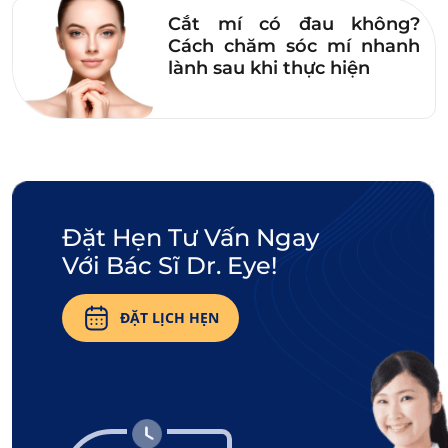
039583/HCM-CCHN) – Bác sĩ chịu trách
Cắt mí có đau không?
nhiệm chuyên môn chính, với hơn 10
Cách chăm sóc mí nhanh
lành sau khi thực hiện
năm kinh nghiệm phẫu thuật tạo hình
vùng mắt và khuôn mặt.
Đặt Hẹn Tư Vấn Ngay
Với Bác Sĩ Dr. Eye!
ĐẶT LỊCH HẸN
3. Đơn vị Phẫu thuật Tạo hình Thẩm mỹ
– Bệnh viện Da liễu TP.HCM