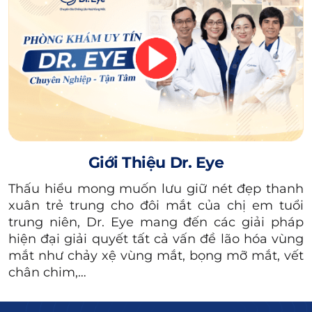
Tay nghề và kinh nghiệm của bác sĩ
Bác sĩ có chuyên môn cao, nhiều kinh nghiệm
trong lĩnh vực thẩm mỹ mắt thường sẽ có mức
chi phí cao hơn. Đây cũng là yếu tố quan trọng
ảnh hưởng đến độ an toàn và tính thẩm mỹ
sau khi thực hiện.
Cơ sở y tế hoặc phòng khám thẩm mỹ
Giới Thiệu Dr. Eye
Những cơ sở được đầu tư về trang thiết bị,
phòng phẫu thuật, quy trình vô khuẩn và dịch
Thấu hiểu mong muốn lưu giữ nét đẹp thanh
xuân trẻ trung cho đôi mắt của chị em tuổi
vụ chăm sóc khách hàng thường có mức giá
trung niên, Dr. Eye mang đến các giải pháp
cao hơn so với các đơn vị nhỏ lẻ.
hiện đại giải quyết tất cả vấn đề lão hóa vùng
mắt như chảy xệ vùng mắt, bọng mỡ mắt, vết
Vị trí của phòng khám
chân chim,…
Các phòng khám nằm tại khu vực trung tâm
TP.HCM hoặc nơi có chi phí vận hành cao có