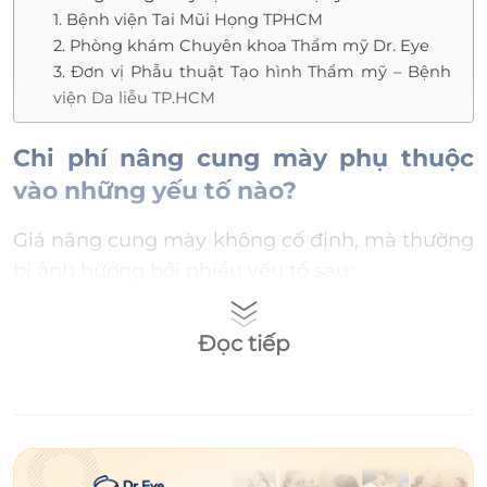
1. Bệnh viện Tai Mũi Họng TPHCM
2. Phòng khám Chuyên khoa Thẩm mỹ Dr. Eye
3. Đơn vị Phẫu thuật Tạo hình Thẩm mỹ – Bệnh
viện Da liễu TP.HCM
Chi phí nâng cung mày phụ thuộc
vào những yếu tố nào?
Giá nâng cung mày không cố định, mà thường
bị ảnh hưởng bởi nhiều yếu tố sau:
Kỹ thuật thực hiện
Đọc tiếp
Mỗi phương pháp nâng cung mày sẽ có mức
chi phí khác nhau. Các phương pháp không
phẫu thuật như tiêm botox hoặc nâng cung
mày bằng chỉ thường có giá khác với phương
pháp phẫu thuật cắt da, treo cung mày.