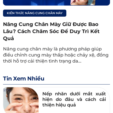
không lộ dấu can thiệp. Kỹ thuật khâu nhiều
lớp bằng chỉ chuyên dụng giúp duy trì dáng
KIẾN THỨC NÂNG CUNG CHÂN MÀY
chân mày bền vững.
Nâng Cung Chân Mày Giữ Được Bao
Hạn chế sưng đau, nhanh lành thương: Quy
Lâu? Cách Chăm Sóc Để Duy Trì Kết
trình bôi tê trước khi tiêm, sử dụng lượng
Quả
thuốc tê phù hợp nhằm giúp khách hàng
Nâng cung chân mày là phương pháp giúp
thoải mái hơn trong quá trình thực hiện. Kết
điều chỉnh cung mày thấp hoặc chảy xệ, đồng
hợp công nghệ Plasma chiếu ngay sau thủ
thời hỗ trợ cải thiện tình trạng da…
thuật giúp giảm sưng nề và nhanh lành
thương.
Tin Xem Nhiều
Chăm sóc hậu phẫu “Chuẩn 5 sao”:
Hỗ trợ đặt giờ phẫu thuật theo yêu cầu
Nếp nhăn dưới mắt xuất
(trước 24 giờ).
hiện do đâu và cách cải
thiện hiệu quả
Miễn phí hoàn toàn kiểm tra sức khỏe