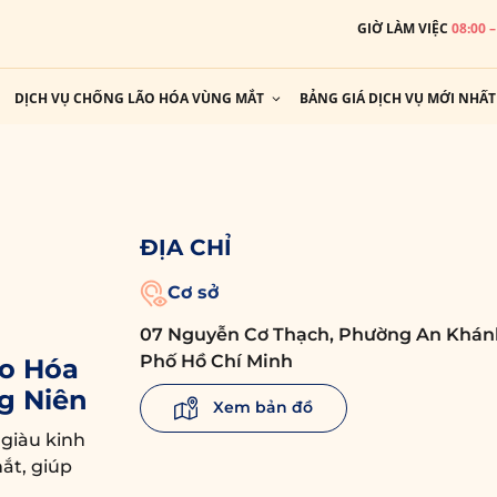
GIỜ LÀM VIỆC
08:00 
DỊCH VỤ CHỐNG LÃO HÓA VÙNG MẮT
BẢNG GIÁ DỊCH VỤ MỚI NHẤT
ĐỊA CHỈ
Cơ sở
07 Nguyễn Cơ Thạch, Phường An Khán
Phố Hồ Chí Minh
o Hóa
g Niên
Xem bản đồ
 giàu kinh
ắt, giúp