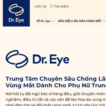
Skip
Liên hệ
Tìm kiếm
to
content
VỀ Dr. Eye
DẤU HIỆU LÃO HÓA VÙNG MẮT
Trung Tâm Chuyên Sâu Chống Lã
Vùng Mắt Dành Cho Phụ Nữ Trun
Nơi hội tụ đội ngũ bác sĩ hàng đầu, giỏi chuyên môn
nghiệm, điều trị tất cả các vấn đề lão hóa da vùng m
phái đẹp tìm lại đôi mắt rạng ngời, tự tin như lúc trẻ.