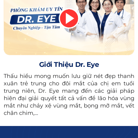
như:
Sụp mí bẩm sinh
:
Một số trường hợp bị sụp
mí bẩm sinh do mắc hội chứng chít hẹp mi
hoặc cơ nâng mí có vấn đề bất thường.
Bệnh lý về mắt:
Sụp mí mắt có thể do một
số bệnh lý về mắt gây ra như nhược cơ, mất
Giới Thiệu Dr. Eye
nhãn cầu, teo nhãn cầu, lác mắt,…
Thấu hiểu mong muốn lưu giữ nét đẹp thanh
Lão hóa da:
Quá trình lão hóa tự nhiên khiến
xuân trẻ trung cho đôi mắt của chị em tuổi
da ở vùng mi mắt trên nhăn nheo, chảy xệ,
trung niên, Dr. Eye mang đến các giải pháp
xuất hiện nếp nhăn
,
vết chân chim ở đuôi
hiện đại giải quyết tất cả vấn đề lão hóa vùng
mắt như chảy xệ vùng mắt, bọng mỡ mắt, vết
mắt
,… gây ra tình trạng sụp mí.
chân chim,…
Xem thêm:
Tìm hiểu phương