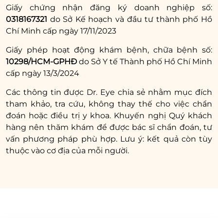
Giấy chứng nhận đăng ký doanh nghiệp số:
Yêu cầu gọi lại tư vấn
0318167321
do Sở Kế hoạch và đầu tư thành phố Hồ
Chí Minh cấp ngày 17/11/2023
Giấy phép hoạt động khám bệnh, chữa bệnh số:
10298/HCM-GPHĐ
do Sở Y tế Thành phố Hồ Chí Minh
Chăm sóc mí mắt hậu phẫu cẩn thận:
cấp ngày 13/3/2024
Sau cắt mắt sụp mí, bạn nên chú ý vệ sinh
Các thông tin được Dr. Eye chia sẻ nhằm mục đích
nếp mí với nước muối sinh lý, thao tác nhẹ
tham khảo, tra cứu, không thay thế cho việc chẩn
nhàng và tránh chà xát mạnh. Cùng với đó,
đoán hoặc điều trị y khoa. Khuyến nghị Quý khách
chị em cũng tránh để mí mắt tiếp xúc trực
hàng nên thăm khám để được bác sĩ chẩn đoán, tư
tiếp với nước hay trang điểm. Nhờ vậy, vết
vấn phương pháp phù hợp. Lưu ý: kết quả còn tùy
thương không bị kích ứng, lành thương
thuộc vào cơ địa của mỗi người.
nhanh.
Sử dụng thuốc theo chỉ định bác sĩ:
Bạn đừng quên sử dụng thuốc giảm đau,
giảm sưng viêm mà bác sĩ kê toa. Điều này