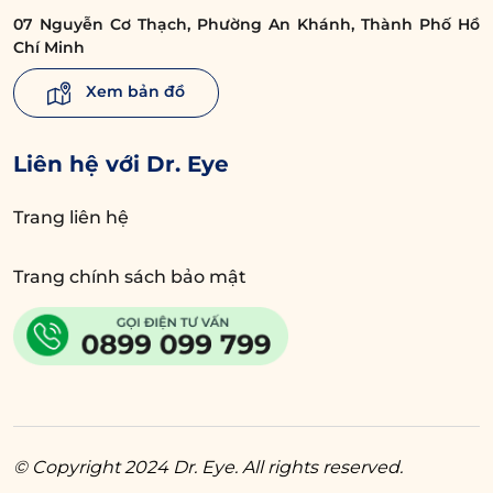
cùng Dr. Eye:
07 Nguyễn Cơ Thạch, Phường An Khánh, Thành Phố Hồ
Chí Minh
Xem bản đồ
Liên hệ với Dr. Eye
Trang liên hệ
Trang chính sách bảo mật
Nếu bạn đang lo lắng về các dấu hiệu lão
hóa vùng mắt, đừng ngần ngại chia sẻ với
Dr. Eye qua
Hotline 0899 099 799
. Đội ngũ
bác sĩ luôn sẵn sàng đồng hành cùng bạn
tìm lại vẻ đẹp của thanh xuân!
© Copyright 2024 Dr. Eye. All rights reserved.