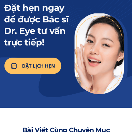
pháp nâng cơ mí mắt
và cập nhật giá mới
nhất
2. Có nên cắt mí mắt sụp?
Cắt mí bị sụp
là một trong những giải pháp
giúp loại bỏ da thừa gây chùng nhão, tái tạo
nếp mí mới rõ đều và tự nhiên. Cách này sẽ
phù hợp với người có lượng da thừa nhiều (>15-
20mm) ở vị trí góc trong mắt không có nếp mí.
Nhiều người còn phân vân không biết nên
thực hiện phương pháp này hay không, vì
chưa nhận thấy rõ những lợi ích bên dưới:
Tạo nếp mí tự nhiên:
Tùy tình trạng mí mắt
Bài Viết Cùng Chuyên Mục