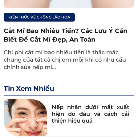
Cắt mí mắt khi bị sụp mí
tuy là một lựa chọn
đáng cân nhắc, nhưng vẫn tiềm ẩn một số rủi
KIẾN THỨC VỀ CHỐNG LÃO HÓA
ro nhất định. Bao gồm nhiễm trùng, chảy
máu, dị ứng với thuốc gây mê, da mí sưng đỏ,
Cắt Mí Bao Nhiêu Tiền? Các Lưu Ý Cần
…
Biết Để Cắt Mí Đẹp, An Toàn
Xem thêm:
Chi phí cắt mí bao nhiêu tiền là thắc mắc
chung của tất cả chị em mỗi khi có nhu cầu
Mắt bị sụp mí 1 bên có
chỉnh sửa nếp mí…
nguy hiểm không?
Làm sao để cải thiện?
Tin Xem Nhiều
7. Cách phòng tránh biến chứng,
đảm bảo kết quả cắt mí mắt bị sụp
Nếp nhăn dưới mắt xuất
hiện do đâu và cách cải
như ý
thiện hiệu quả
Sau đây là một số bí quyết hữu ích giúp bạn có