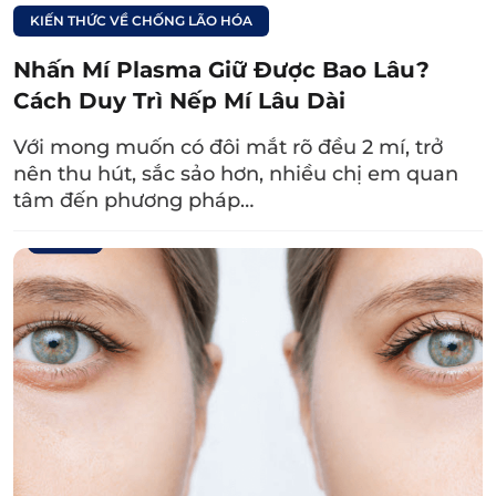
KIẾN THỨC VỀ CHỐNG LÃO HÓA
Nhấn Mí Plasma Giữ Được Bao Lâu?
Cách Duy Trì Nếp Mí Lâu Dài
Với mong muốn có đôi mắt rõ đều 2 mí, trở
nên thu hút, sắc sảo hơn, nhiều chị em quan
tâm đến phương pháp…
Kết quả cắt mí bị sụp không thể duy trì vĩnh viễn, nhưng
có thể kéo dài đến 15 năm.
6. Một số rủi ro không mong muốn
khi cắt mí bị sụp