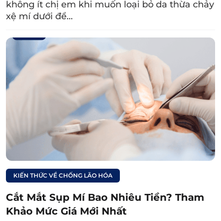
thể kéo dài từ 10 – 15 năm nếu bạn thực hiện
không ít chị em khi muốn loại bỏ da thừa chảy
xệ mí dưới để…
ở nơi uy tín và chăm sóc mắt đúng cách.
KIẾN THỨC VỀ CHỐNG LÃO HÓA
Cắt mí sụp giúp khắc phục nếp mí chảy xệ,
tạo mắt 2 mí tự nhiên.
Cắt Mắt Sụp Mí Bao Nhiêu Tiền? Tham
Khảo Mức Giá Mới Nhất
3. Quy trình cắt mí mắt bị sụp