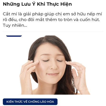
nhàng, thoải mái hơn.
Những Lưu Ý Khi Thực Hiện
Bước 4:
Bác sĩ thực hiện phẫu thuật cắt mí,
Cắt mí là giải pháp giúp chị em sở hữu nếp mí
cắt bỏ da thừa, điều chỉnh cơ nâng mí và
rõ đều, cho đôi mắt thêm to tròn và cuốn hút.
dùng chỉ định hình nếp mí mới.
Tuy nhiên…
Bước 5:
Hướng dẫn cách chăm sóc mí mắt
tại nhà
và hẹn lịch tái khám để kiểm tra mí
mắt, cắt chỉ.
Xem thêm:
Nên chữa sụp mí mắt
bằng Đông y không?
Liệu có an toàn?
4. Cắt mắt sụp mí bao nhiêu tiền?
KIẾN THỨC VỀ CHỐNG LÃO HÓA
Cắt mí sụp
dao động 8.000.000 – 12.000.000