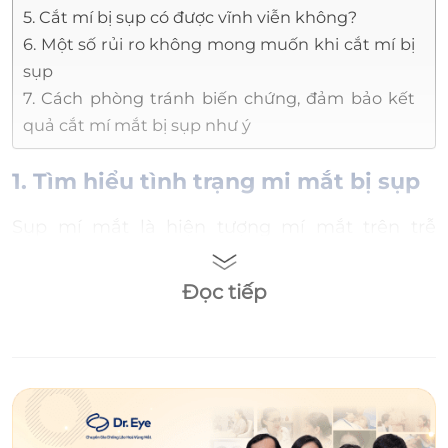
5. Cắt mí bị sụp có được vĩnh viễn không?
6. Một số rủi ro không mong muốn khi cắt mí bị
sụp
7. Cách phòng tránh biến chứng, đảm bảo kết
quả cắt mí mắt bị sụp như ý
1. Tìm hiểu tình trạng mi mắt bị sụp
Sụp mí mắt là hiện tượng mí mắt trên trễ
xuống, che phủ tròng đen nhiều hơn 2mm
hoặc khoảng cách giữa tâm giác mạc và bờ tự
Đọc tiếp
do mi trên nhỏ hơn 4mm. Khuyết điểm này
không chỉ gây hạn chế tầm nhìn mà còn khiến
đôi mắt không cân đối, dẫn đến mất nét đẹp
hài hòa của gương mặt.
Mí mắt bị sụp có thể do một số nguyên nhân