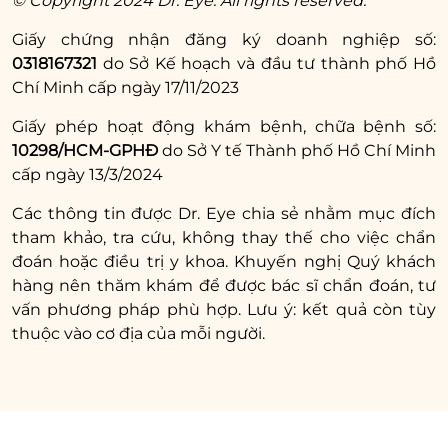
© Copyright 2024 Dr. Eye. All rights reserved.
đuôi mắt.
Giấy chứng nhận đăng ký doanh nghiệp số:
0318167321
do Sở Kế hoạch và đầu tư thành phố Hồ
Xem thêm:
Chí Minh cấp ngày 17/11/2023
12 cách dưỡng mắt
Giấy phép hoạt động khám bệnh, chữa bệnh số:
bằng dầu oliu an
10298/HCM-GPHĐ
do Sở Y tế Thành phố Hồ Chí Minh
toàn, tiết kiệm
cấp ngày 13/3/2024
Các thông tin được Dr. Eye chia sẻ nhằm mục đích
5.2. Sử dụng các sản phẩm hỗ trợ xóa
tham khảo, tra cứu, không thay thế cho việc chẩn
vết chân chim ở mắt
đoán hoặc điều trị y khoa. Khuyến nghị Quý khách
hàng nên thăm khám để được bác sĩ chẩn đoán, tư
Các sản phẩm bôi ngoài da vùng mắt đa phần
vấn phương pháp phù hợp. Lưu ý: kết quả còn tùy
đều chứa những hoạt chất dưỡng ẩm, chống
thuộc vào cơ địa của mỗi người.
lão hóa,… giúp vùng da quanh mắt được bổ
sung dưỡng chất, cấp ẩm, tăng tính đàn hồi,
giảm thiểu xuất hiện
vết chân chim
.