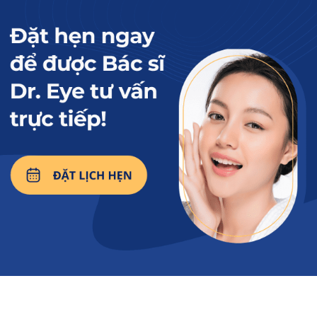
thiện?
Vết chân chim xuất hiện in hằn dấu hiệu tuổi tác lên đôi
mắt và gương mặt.