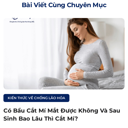
2. Vết chân chim ở mắt hình thành
Bài Viết Cùng Chuyên Mục
như thế nào?
Đường chân chim thường hình thành từ quá
trình các cơ nhỏ ở góc ngoài của mắt co lại
thường xuyên, càng ngày càng rõ khi chị em
bước vào độ tuổi lão hóa tự nhiên (khoảng 25 –
30 tuổi trở đi). Tuy nhiên, đôi khi có thể xuất
hiện sớm hơn hoặc chậm hơn khoảng thời
gian này phụ thuộc vào cách chăm sóc da và
chế độ ăn uống, sinh hoạt của mỗi người.
3. Nguyên nhân hình thành vết chân
KIẾN THỨC VỀ CHỐNG LÃO HÓA
chim trên mắt là gì?
Có Bầu Cắt Mí Mắt Được Không Và Sau
Có rất nhiều nguyên nhân phổ biến hình
Sinh Bao Lâu Thì Cắt Mí?
thành nên vết chân chim như quá trình lão