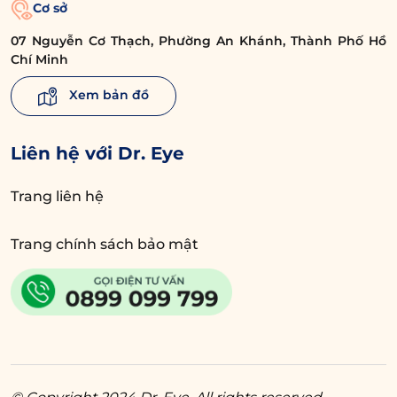
Cơ sở
phần nào cải thiện nếp nhăn đuôi mắt.
07 Nguyễn Cơ Thạch, Phường An Khánh, Thành Phố Hồ
Vitamin E:
Đây là chất chống oxy hóa ngăn
Chí Minh
chặn lão hóa da và giúp sản sinh tế bào da
Xem bản đồ
mới, xóa mờ nếp chân chim.
Mỗi buổi tối
trước khi ngủ, bạn lấy tinh dầu trong viên
Liên hệ với Dr. Eye
nang vitamin E ra, rồi thoa trực tiếp lên vết
chân chim có thể massage nhẹ nhàng để
Trang liên hệ
dưỡng chất thấm vào da, hỗ trợ mờ nếp
nhăn đuôi mắt.
Trang chính sách bảo mật
Loại dầu này chứa nhiều
Dầu hạt lanh:
vitamin nhóm B, C, E giúp da căng mọng
nên sẽ làm mờ nếp nhăn và vết chân chim.
Bạn chỉ cần thoa tinh dầu hạt lanh vào vùng
da quanh mắt mỗi buổi tối trước khi đi ngủ
để góp phần giảm vết chân chim khi cười ở