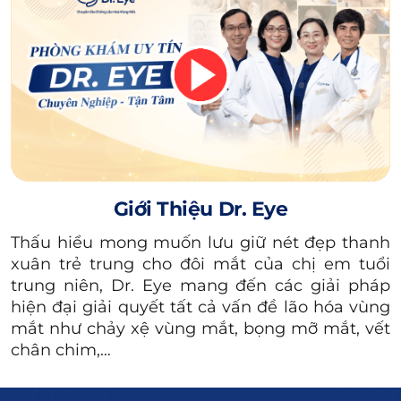
8.1. Nếp nhăn ở đuôi mắt nói lên điều gì?
8.2. Làm thế nào hạn chế xuất hiện vết chân
chim khi cười?
1. Vết chân chim là gì?
Vết chân chim (đường chân chim) là
nếp nhăn
hay rãnh nhăn ở đuôi mắt
, rõ nhất khi cười
hoặc nói.
Thậm chí,
khi không có biểu cảm
Giới Thiệu Dr. Eye
nào,
loại nếp nhăn này vẫn có thể xuất hiện
Thấu hiểu mong muốn lưu giữ nét đẹp thanh
trên mặt bạn.
xuân trẻ trung cho đôi mắt của chị em tuổi
trung niên, Dr. Eye mang đến các giải pháp
Xem thêm:
hiện đại giải quyết tất cả vấn đề lão hóa vùng
Vì sao xuất hiện nếp
mắt như chảy xệ vùng mắt, bọng mỡ mắt, vết
chân chim,…
nhăn ở mắt khi cười?
Làm thế nào cải