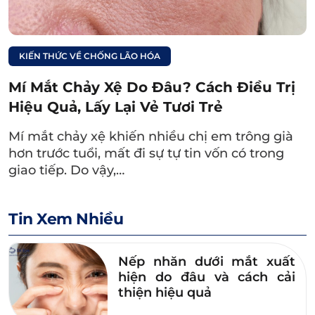
Xem thêm:
Tại sao thức khuya
KIẾN THỨC VỀ CHỐNG LÃO HÓA
mắt thâm? Cách khắc
Mí Mắt Chảy Xệ Do Đâu? Cách Điều Trị
phục vấn đề hiệu quả
Hiệu Quả, Lấy Lại Vẻ Tươi Trẻ
Mí mắt chảy xệ khiến nhiều chị em trông già
hơn trước tuổi, mất đi sự tự tin vốn có trong
giao tiếp. Do vậy,…
Tin Xem Nhiều
Nếp nhăn dưới mắt xuất
hiện do đâu và cách cải
thiện hiệu quả