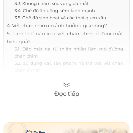
3.3. Không chăm sóc vùng da mắt
3.4. Chế độ ăn uống kém lành mạnh
3.5. Chế độ sinh hoạt và các thói quen xấu
4. Vết chân chim có ảnh hưởng gì không?
5. Làm thế nào xóa vết chân chim ở đuôi mắt
hiệu quả?
5.1. Đắp mặt nạ từ thiên nhiên làm mờ đường
chân chim
5.2. Sử dụng các sản phẩm hỗ trợ xóa vết chân
chim ở mắt
5.3. Massage vùng mắt làm giảm vết chân chim
khi cười
5.4. Cách trị vết chân chim ở mắt bằng công
Đọc tiếp
nghệ thẩm mỹ hiện đại
6. Nên lưu ý gì khi xóa đường chân chim ở mắt?
7. Làm thế nào ngăn ngừa vết chân chim ở
mắt?
8. Giải đáp thắc mắc