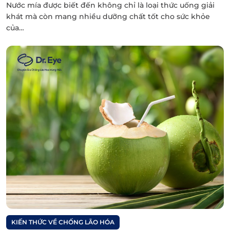
Nước mía được biết đến không chỉ là loại thức uống giải
khát mà còn mang nhiều dưỡng chất tốt cho sức khỏe
của…
KIẾN THỨC VỀ CHỐNG LÃO HÓA