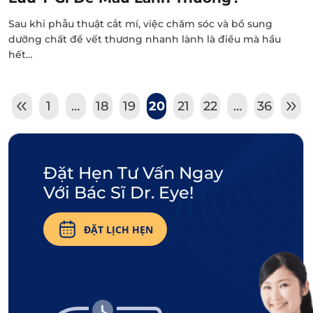
Sau khi phẫu thuật cắt mí, việc chăm sóc và bổ sung
dưỡng chất để vết thương nhanh lành là điều mà hầu
hết…
1
…
18
19
20
21
22
…
36
Đặt Hẹn Tư Vấn Ngay
Với Bác Sĩ Dr. Eye!
ĐẶT LỊCH HẸN