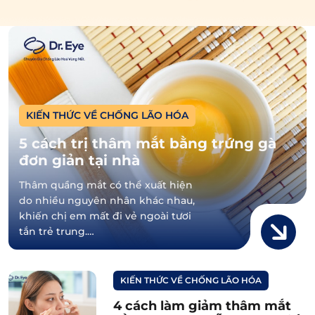
KIẾN THỨC VỀ CHỐNG LÃO HÓA
5 cách trị thâm mắt bằng trứng gà
đơn giản tại nhà
Thâm quầng mắt có thể xuất hiện
do nhiều nguyên nhân khác nhau,
khiến chị em mất đi vẻ ngoài tươi
tắn trẻ trung.…
KIẾN THỨC VỀ CHỐNG LÃO HÓA
4 cách làm giảm thâm mắt