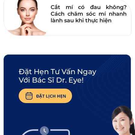
giữ lại vẻ đẹp tự nhiên và mềm mại.
Cắt mí có đau không?
Cách chăm sóc mí nhanh
lành sau khi thực hiện
Đặt Hẹn Tư Vấn Ngay
Với Bác Sĩ Dr. Eye!
ĐẶT LỊCH HẸN
Phun xăm chân mày là giải pháp thẩm mỹ giúp tạo dáng
chân mày xếch.
Nhìn chung,
lông mày xếch
cao không chỉ