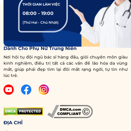
THỜI GIAN LÀM VIỆC
giúp đôi mắt trở nên to tròn và cuốn hút, mà
08:00 - 19:00
còn mang lại vẻ sắc sảo, trẻ trung cho khuôn
(Thứ Hai - Chủ Nhật)
mặt. Ngược lại, khi lông mày chảy xệ, điều này
thường xảy ra do quá trình lão hóa tự nhiên,
khiến ‘cửa sổ tâm hồn’ trông u buồn và mệt
Trung Tâm Chuyên Sâu Chống Lão Hóa Vùng Mắt
mỏi. Trong trường hợp này, chị em có thể
Dành Cho Phụ Nữ Trung Niên
tham khảo các dịch vụ nâng cung chân mày
Nơi hội tụ đội ngũ bác sĩ hàng đầu, giỏi chuyên môn giàu
kinh nghiệm, điều trị tất cả các vấn đề lão hóa da vùng
để đưa chân mày lên cao, tạo sự hài hòa và
mắt, giúp phái đẹp tìm lại đôi mắt rạng ngời, tự tin như
tươi trẻ cho gương mặt.
lúc trẻ.
Xem thêm:
Nâng cung chân mày
có đau không? Yếu tố
nào ảnh hưởng?
ĐỊA CHỈ