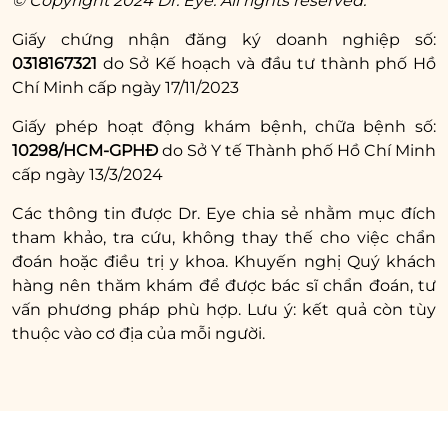
© Copyright 2024 Dr. Eye. All rights reserved.
Giấy chứng nhận đăng ký doanh nghiệp số:
0318167321
do Sở Kế hoạch và đầu tư thành phố Hồ
Chí Minh cấp ngày 17/11/2023
Giấy phép hoạt động khám bệnh, chữa bệnh số:
10298/HCM-GPHĐ
do Sở Y tế Thành phố Hồ Chí Minh
cấp ngày 13/3/2024
Các thông tin được Dr. Eye chia sẻ nhằm mục đích
Dr. Eye không ngừng hoàn thiện chất lượng dịch vụ
thẩm mỹ mắt khoa học cho khách hàng.
tham khảo, tra cứu, không thay thế cho việc chẩn
đoán hoặc điều trị y khoa. Khuyến nghị Quý khách
hàng nên thăm khám để được bác sĩ chẩn đoán, tư
Đặc biệt với dịch vụ
nâng cung chân mày
, Dr.
vấn phương pháp phù hợp. Lưu ý: kết quả còn tùy
Eye mang đến đa dạng phương pháp hiện đại
thuộc vào cơ địa của mỗi người.
như nâng cung chân mày đường dưới/trên
cung mày, nâng cung mày bằng chỉ và treo
cung mày nội soi có nhiều ưu điểm vượt trội:
Bác sĩ tạo hình thẩm mỹ có đầy đủ chứng