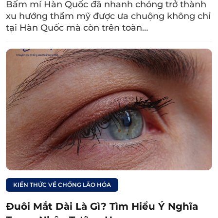
Bấm mí Hàn Quốc đã nhanh chóng trở thành
mang một cá tính mạnh mẽ, độc lập và đầy
xu hướng thẩm mỹ được ưa chuộng không chỉ
ngoan cường. Họ không cho phép bất kỳ ai,
tại Hàn Quốc mà còn trên toàn…
đặc biệt là đàn ông làm tổn thương mình.
Họ là những người chân thành, nhưng
không thích bày tỏ sự ngọt ngào. Trước
những vấn đề trong cuộc sống, họ luôn
thẳng thắn, không e ngại đối đầu và sẵn
sàng vượt qua mọi thử thách. Tuy nhiên, sự
quyết đoán và phong cách sống độc lập có
thể khiến những người sở hữu mày xếch bị
nhìn nhận là khó gần hoặc khác biệt trong
mắt người khác.
Sự nghiệp
: Với cá tính độc lập và tự chủ, phụ
KIẾN THỨC VỀ CHỐNG LÃO HÓA
nữ sở hữu lông mày xếch thường có con
đường sự nghiệp thành công. Họ quan niệm
Đuôi Mắt Dài Là Gì? Tìm Hiểu Ý Nghĩa