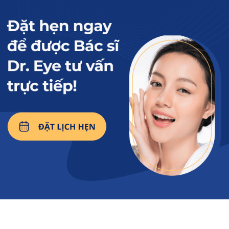
Chân mày xếch có đuôi cao kéo cao lên thái dương, tạo
thành đường dốc nghiêng so với phần đầu
Xem thêm: