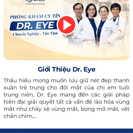
của chân mày xếch là phần đuôi vểnh cao về
phía thái dương, tạo ra đường dốc nghiêng
giữa đầu và đuôi lông mày.
Bạn có thể nhận biết dáng mày xếch qua một
số đặc điểm nhận dạng như sau:
Đuôi lông mày cao hơn so với phần đầu.
Giới Thiệu Dr. Eye
Phần đầu lông mày thường mỏng, mọc thưa
và có màu sắc nhạt.
Thấu hiểu mong muốn lưu giữ nét đẹp thanh
xuân trẻ trung cho đôi mắt của chị em tuổi
Càng về phía đuôi, sợi lông mày càng dày,
trung niên, Dr. Eye mang đến các giải pháp
mọc rậm và đậm màu hơn.
hiện đại giải quyết tất cả vấn đề lão hóa vùng
mắt như chảy xệ vùng mắt, bọng mỡ mắt, vết
Ngoài ra tùy vào cấu trúc khuôn mặt của mỗi
chân chim,…
người mà dáng mày có thể xếch cao, xếch vừa
hoặc hơi thấp.