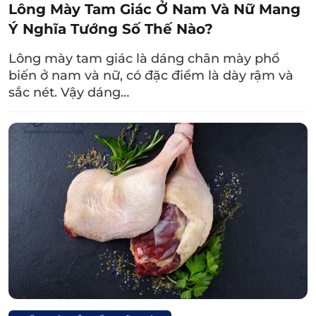
Lông Mày Tam Giác Ở Nam Và Nữ Mang
tình yêu, khiến việc tìm kiếm một người bạn
Ý Nghĩa Tướng Số Thế Nào?
đời phù hợp trở nên khó khăn. Nhưng khi
gặp được người thực sự chinh phục được
Lông mày tam giác là dáng chân mày phổ
trái tim, họ sẵn sàng thay đổi, trở thành hậu
biến ở nam và nữ, có đặc điểm là dày rậm và
phương vững chắc để xây dựng tổ ấm.
sắc nét. Vậy dáng…