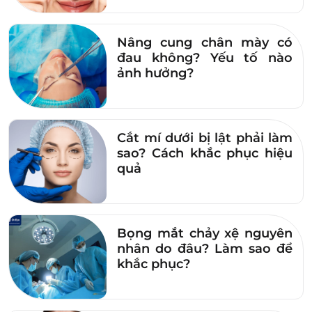
mong muốn, bạn có thể sử dụng chì kẻ mày
để định hình và tô đậm phần bên trong.
Nâng cung chân mày có
Phương pháp này cho phép bạn thay đổi
đau không? Yếu tố nào
linh hoạt dáng mày theo phong cách yêu
ảnh hưởng?
thích. Tuy nhiên, sau khi tẩy trang chân mày
sẽ trở lại như cũ, điều này có thể khiến bạn
mất thời gian mỗi khi trang điểm.
Cắt mí dưới bị lật phải làm
sao? Cách khắc phục hiệu
Phun xăm chân mày
: Đây là phương pháp
quả
lâu dài và phù hợp với những ai muốn giữ
dáng lông mày xếch mà không cần chỉnh
sửa thường xuyên. Các chuyên gia thẩm mỹ
Bọng mắt chảy xệ nguyên
sẽ tư vấn và giúp bạn chọn lựa dáng mày
nhân do đâu? Làm sao để
phù hợp nhất với cấu trúc khuôn mặt. Đồng
khắc phục?
thời có thể điều chỉnh một chút đường nét
để tránh làm gương mặt trông quá dữ dằn,