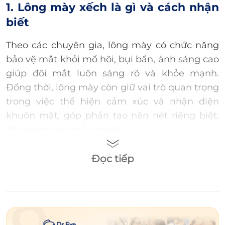
1. Lông mày xếch là gì và cách nhận
biết
Theo các chuyên gia, lông mày có chức năng
bảo vệ mắt khỏi mồ hôi, bụi bẩn, ánh sáng cao
giúp đôi mắt luôn sáng rõ và khỏe mạnh.
Đồng thời, lông mày còn giữ vai trò quan trọng
trong việc thể hiện cảm xúc và nhận diện
khuôn mặt, góp phần tạo nên nét riêng biệt,
đặc trưng cho mỗi người.
Trong đó hình dáng, màu sắc, độ dày của lông
Đọc tiếp
mày chịu ảnh hưởng chủ yếu từ di truyền. Tùy
vào gen mỗi người mà có nhiều dạng lông
mày khác nhau, nổi bật nhất là dáng chân
mày xếch. Tuy có hình dáng gần giống với
lông mày cánh cung, nhưng điểm khác biệt