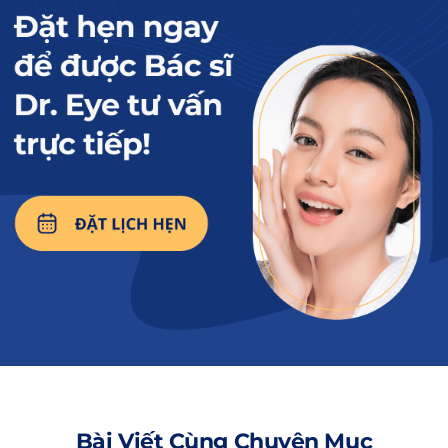
2. Các trường hợp nên tháo chỉ nhấn
mí
Dưới đây là một số trường hợp được bác sĩ chỉ
định nên
tháo chỉ nhấn mí
:
Kết quả nhấn mí không ưng ý, muốn thực
hiện phương pháp khác.
Nếp mí nhiễm trùng, đau nhức kéo dài.
Chỉ bị đứt, lộ ra ngoài.
Mí mắt bị sưng, nổi mụn nước.
Mí mắt bị sụp
hoặc không rõ nét sau một
thời gian nhấn mí.
Bài Viết Cùng Chuyên Mục