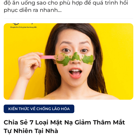
sẹo đã được hình thành để duy trì nếp mí mới.
độ ăn uống sao cho phù hợp để quá trình hồi
Đối với trường hợp bác sĩ chỉ luồn chỉ nhưng
phục diễn ra nhanh…
không bấm lỗ sâu vào mí thì nếp mí có thể về
lại như cũ.
KIẾN THỨC VỀ CHỐNG LÃO HÓA
Chia Sẻ 7 Loại Mặt Nạ Giảm Thâm Mắt
Tự Nhiên Tại Nhà