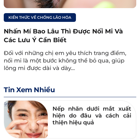
KIẾN THỨC VỀ CHỐNG LÃO HÓA
Nhấn Mí Bao Lâu Thì Được Nối Mi Và
Các Lưu Ý Cần Biết
Đối với những chị em yêu thích trang điểm,
nối mi là một bước không thể bỏ qua, giúp
lông mi được dài và dày…
Tin Xem Nhiều
Nếp nhăn dưới mắt xuất
hiện do đâu và cách cải
thiện hiệu quả
Bác sĩ Dr. Eye tư vấn trung thực, dựa trên căn cứ khoa
học, đảm bảo mang đến đôi mắt tự nhiên, hài hòa với
gương mặt của chị em.