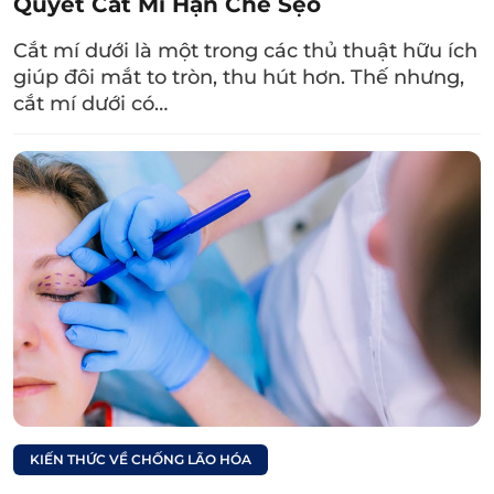
Quyết Cắt Mí Hạn Chế Sẹo
Xem thêm:
Nhấn mí mắt giữ
Cắt mí dưới là một trong các thủ thuật hữu ích
giúp đôi mắt to tròn, thu hút hơn. Thế nhưng,
được bao lâu và
cắt mí dưới có…
những điều bạn cần
biết
Với khách hàng nhấn mí ở Dr. Eye, chị em yên
tâm sẽ được hướng dẫn chi tiết cách chăm sóc
mí mắt và chế độ ăn uống, sinh hoạt khoa học
để nhanh lành thương, hạn chế để lại sẹo. Đội
ngũ nhân viên chăm sóc khách hàng sẽ
thường xuyên gọi điện hỏi thăm, nếu có vấn
đề gì bạn có thể báo ngay với Dr. Eye để xử lý
kịp thời nhé.
KIẾN THỨC VỀ CHỐNG LÃO HÓA
Không ít khách hàng sau khi trải nghiệm nhấn