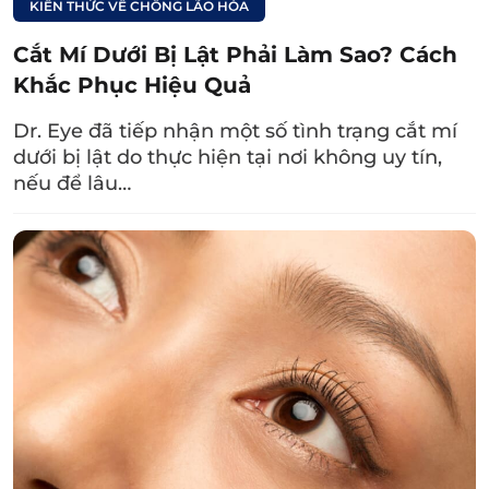
KIẾN THỨC VỀ CHỐNG LÃO HÓA
khuôn mặt. Song song đó, bác sĩ cũng trình
bày thử kết quả đạt được ngay trong lúc tư
Cắt Mí Dưới Bị Lật Phải Làm Sao? Cách
vấn. Qua đó, khách hàng dễ dàng hình
Khắc Phục Hiệu Quả
dung, có sự điều chỉnh sớm nếu chưa ưng ý
Dr. Eye đã tiếp nhận một số tình trạng cắt mí
và bảo đảm thời gian chỉ tiêu, hiệu quả bấm
dưới bị lật do thực hiện tại nơi không uy tín,
mí như mong ước.
nếu để lâu…
Cam kết không để lại sẹo:
Nét đẹp hút hồn
của đôi mắt không thể trọn vẹn nếu đường
nhấn mí để lại sẹo. Hiểu rõ điều này, đội ngũ
bác sĩ Dr. Eye không ngừng nỗ lực cập nhật
kiến thức và công nghệ mới nhất cùng thao
tác thực hiện nhẹ nhàng, chuẩn xác, hạn
chế sai sót. Không chỉ vậy, sau khi nhấn mí
xong, bác sĩ đều tận tình hướng dẫn cách
chăm sóc giúp chỉ nhấn mí tiêu nhanh,