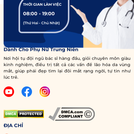
không để lại sẹo?
THỜI GIAN LÀM VIỆC
08:00 - 19:00
(Thứ Hai - Chủ Nhật)
Trung Tâm Chuyên Sâu Chống Lão Hóa Vùng Mắt
Dành Cho Phụ Nữ Trung Niên
Nơi hội tụ đội ngũ bác sĩ hàng đầu, giỏi chuyên môn giàu
kinh nghiệm, điều trị tất cả các vấn đề lão hóa da vùng
mắt, giúp phái đẹp tìm lại đôi mắt rạng ngời, tự tin như
lúc trẻ.
ĐỊA CHỈ