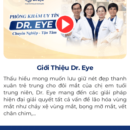
Giới Thiệu Dr. Eye
Thấu hiểu mong muốn lưu giữ nét đẹp thanh
Chỉ nhấn mí có khả năng tự tiêu chỉ sau 1 tuần, bạn
không cần cắt chỉ.
xuân trẻ trung cho đôi mắt của chị em tuổi
trung niên, Dr. Eye mang đến các giải pháp
hiện đại giải quyết tất cả vấn đề lão hóa vùng
Xem thêm:
mắt như chảy xệ vùng mắt, bọng mỡ mắt, vết
Nhấn mí có đau
chân chim,…
không? Cách giảm