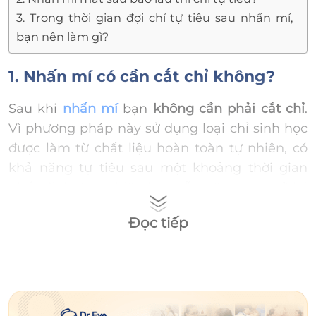
3. Trong thời gian đợi chỉ tự tiêu sau nhấn mí,
bạn nên làm gì?
1. Nhấn mí có cần cắt chỉ không?
Sau khi
nhấn mí
bạn
không cần phải cắt chỉ
.
Vì phương pháp này sử dụng loại chỉ sinh học
được làm từ chất liệu hoàn toàn tự nhiên, có
khả năng tự tiêu sau một khoảng thời gian
nhất định. Tuy nhiên bạn vẫn nên quay trở lại
trung tâm thẩm mỹ kiểm tra tiến độ lành
Đọc tiếp
thương và xử lý vấn đề phát sinh kịp thời (nếu
có).