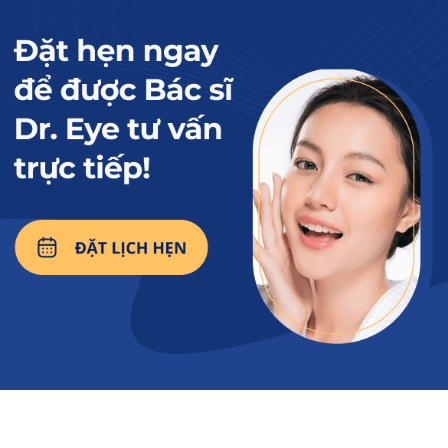
sưng đau hiệu quả tại
nhà
2. Nhấn mí mắt sau bao lâu thì chỉ tự
tiêu?
Thời gian tiêu chỉ nhấn mí mắt phụ thuộc vào
loại chỉ mà bác sĩ dùng. Thông thường,
mất
khoảng 3 – 7 ngày để chỉ sinh học tiêu hết
và
sau khoảng 1 – 2 tuần thì mí mắt hết sưng
, nếp
gấp mí dần vào form và trông tự nhiên hơn.
Ngoại trừ trường hợp bác sĩ sử dụng chỉ thẩm
mỹ thường (không có khả năng tự tiêu), nếu từ
1 tuần trở đi nhưng sợi chỉ chưa tự tiêu, khách
hàng nên đến cơ sở thực hiện để bác sĩ xem
qua và hỗ trợ cắt chỉ khi cần thiết.