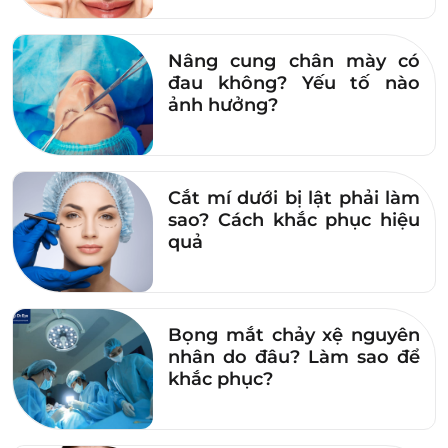
bọng mỡ mi trên. Và chỉ sau 1 tháng bấm mí
chuyên sâu ở Dr. Eye, chị Nhi đã tìm lại được
Nâng cung chân mày có
đôi mắt trẻ trung và ánh nhìn rạng rỡ khi nếp
đau không? Yếu tố nào
mí cân đều 2 bên và không còn bọng mỡ.
ảnh hưởng?
Cắt mí dưới bị lật phải làm
sao? Cách khắc phục hiệu
quả
Bọng mắt chảy xệ nguyên
nhân do đâu? Làm sao để
khắc phục?
Yêu cầu gọi lại tư vấn