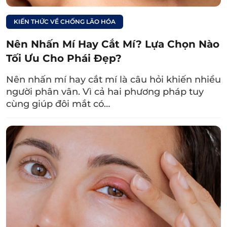
đường nhấn mí lành thương theo đúng dự
kiến.
KIẾN THỨC VỀ CHỐNG LÃO HÓA
Nên Nhấn Mí Hay Cắt Mí? Lựa Chọn Nào
Tối Ưu Cho Phái Đẹp?
Nên nhấn mí hay cắt mí là câu hỏi khiến nhiều
người phân vân. Vì cả hai phương pháp tuy
cùng giúp đôi mắt có…
Sau khoảng thời gian tìm hiểu và lựa chọn
dịch vụ nhấn mí tại Dr. Eye, chị N.H.A (35 tuổi,
TP. HCM) hoàn toàn bất ngờ, xúc động trước
kết quả nhấn mí mắt và gửi gắm đôi lời chia
sẻ chân thành: