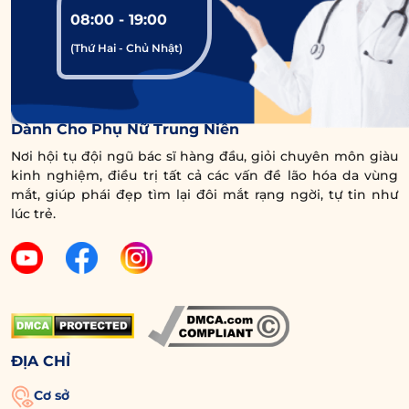
khô vào trong hũ thuỷ tinh, cứ một lớp táo thì
08:00 - 19:00
cho một lớp đường đến khi hết nguyên liệu thì
(Thứ Hai - Chủ Nhật)
đổ rượu vào ngập. Bạn đợi khoảng 1 tháng thì
lấy 1 thìa táo mèo ngâm thoa lên chân mày để
yên khoảng 20 phút, sau đó massage nhẹ
Trung Tâm Chuyên Sâu Chống Lão Hóa Vùng Mắt
Dành Cho Phụ Nữ Trung Niên
nhàng và rửa sạch.
Nơi hội tụ đội ngũ bác sĩ hàng đầu, giỏi chuyên môn giàu
Lưu ý:
Táo mèo ngâm rượu trắng có khả năng
kinh nghiệm, điều trị tất cả các vấn đề lão hóa da vùng
mắt, giúp phái đẹp tìm lại đôi mắt rạng ngời, tự tin như
tẩy tế bào chết mạnh, do vậy da nhạy cảm
lúc trẻ.
nên cân nhắc trước khi sử dụng. Đồng thời,
sau khi dùng hỗn hợp này, bạn nên sử dụng
kem dưỡng ẩm chuyên sâu để làm dịu vùng
chân mày, tránh gây khô da.
Xem thêm:
ĐỊA CHỈ
Phun xăm lông mày
Cơ sở