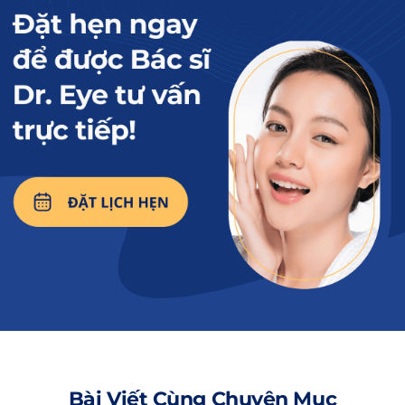
nhẫn chờ đợi.
Địa chỉ thực hiện không uy tín:
Các cơ sở
thẩm mỹ quảng bá phun xăm mày giá rẻ có
thể không có đủ trang thiết bị, máy móc
chuyên dụng để thực hiện thủ thuật. Điều
này khiến cho quá trình phun xăm không
chuẩn xác, làm cho màu mực bị đậm, kết
quả sau hoàn thành không ưng ý.
Mực xăm kém chất lượng
: Các loại mực xăm
chất lượng thấp chứa nhiều kim loại nặng,
chất tạo màu, chất hoá học có thể bám lâu
trên vùng chân mày, gây khó nhả màu và
xuống tông. Từ đó dẫn đến phun chân mày
bị đậm màu, ảnh hưởng đến thẩm mỹ
gương mặt của bạn.
Bài Viết Cùng Chuyên Mục