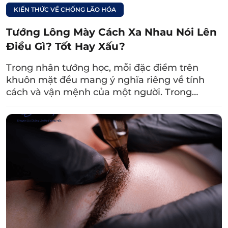
Bạn chuẩn bị một thìa mật ong thoa lên vùng
KIẾN THỨC VỀ CHỐNG LÃO HÓA
chân mày, sau đó massage nhẹ nhàng khoảng
Tướng Lông Mày Cách Xa Nhau Nói Lên
10 phút rồi rửa lại với nước thật sạch. Bạn lưu ý
Điều Gì? Tốt Hay Xấu?
cần thực hiện 2 – 3 lần/tuần để thấy được hiệu
Trong nhân tướng học, mỗi đặc điểm trên
quả.
khuôn mặt đều mang ý nghĩa riêng về tính
Xem thêm:
cách và vận mệnh của một người. Trong…
Tổng hợp 7 cách xóa
nếp nhăn vùng mắt
bằng mật ong ít
người biết