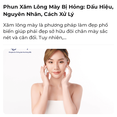
Phun Xăm Lông Mày Bị Hỏng: Dấu Hiệu,
Xem thêm:
Nguyên Nhân, Cách Xử Lý
Vì sao lông mày trổ đỏ
Xăm lông mày là phương pháp làm đẹp phổ
và 3 cách khắc phục
biến giúp phái đẹp sở hữu đôi chân mày sắc
hiệu quả
nét và cân đối. Tuy nhiên,…
2.2. Làm mờ lông mày phun bằng mật
ong
Mật ong có thành phần tẩy tế bào chết như
acid glycolic, AHA, acid malic,… có thể phá vỡ
các liên kết sắc tố vùng chân mày và đào thải
ra ngoài. Đặc biệt, mật ong còn có đặc tính
kháng khuẩn nhờ có chứa hydrogen peroxide
giúp vùng chân mày tránh tình trạng nhiễm
trùng.