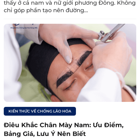
thấy ở cả nam và nữ giới phương Đông. Không
chỉ góp phần tạo nên đường…
Nguyên nhân phun
mí bị trổ xanh và cách
xử lý hiệu quả
KIẾN THỨC VỀ CHỐNG LÃO HÓA
Điêu Khắc Chân Mày Nam: Ưu Điểm,
Bảng Giá, Lưu Ý Nên Biết