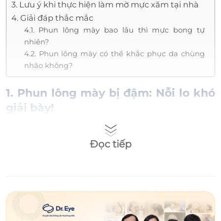
3. Lưu ý khi thực hiện làm mờ mực xăm tại nhà
4. Giải đáp thắc mắc
4.1. Phun lông mày bao lâu thì mực bong tự
nhiên?
4.2. Phun lông mày có thể khắc phục da chùng
nhão không?
1. Phun lông mày bị đậm: Nỗi lo khó
giải bày!
Lông mày sau khi phun xăm bị đậm là tình
Đọc tiếp
trạng đường chân mày có màu sắc quá đậm,
không được tự nhiên có thể dễ dàng nhận
thấy bằng mắt thường. Việc
phun xăm mày
đậm có thể khiến gương mặt trông già nua,
không tự nhiên. Ngoài ra, khi người đối diện
nhìn vào sẽ thấy vùng chân mày nổi bật hơn