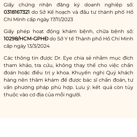
chân mày và để yên trong khoảng 30 phút rồi
Giấy chứng nhận đăng ký doanh nghiệp số:
rửa sạch lại.
0318167321
do Sở Kế hoạch và đầu tư thành phố Hồ
Chí Minh cấp ngày 17/11/2023
Lưu ý:
Khi sử dụng hỗn hợp cồn và muối, bạn
Giấy phép hoạt động khám bệnh, chữa bệnh số:
sẽ cảm thấy hơi đau rát nhẹ do đặc tính của
10298/HCM-GPHĐ
do Sở Y tế Thành phố Hồ Chí Minh
nguyên liệu. Đây là dấu hiệu bình thường nên
cấp ngày 13/3/2024
bạn không cần phải lo lắng.
Các thông tin được Dr. Eye chia sẻ nhằm mục đích
Xem thêm:
tham khảo, tra cứu, không thay thế cho việc chẩn
đoán hoặc điều trị y khoa. Khuyến nghị Quý khách
Chia sẻ cách trị thâm
hàng nên thăm khám để được bác sĩ chẩn đoán, tư
mắt bằng muối đơn
vấn phương pháp phù hợp. Lưu ý: kết quả còn tùy
thuộc vào cơ địa của mỗi người.
giản ngay tại nhà