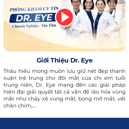
các đặc điểm khác trên gương mặt, gây nên
sự mất cân đối.
Xem thêm:
Nguyên nhân phun
lông mày bị nổi mụn
nước & cách xử lý
Giới Thiệu Dr. Eye
Có nhiều nguyên nhân khiến phun chân mày
Thấu hiểu mong muốn lưu giữ nét đẹp thanh
bị đậm, cụ thể là:
xuân trẻ trung cho đôi mắt của chị em tuổi
trung niên, Dr. Eye mang đến các giải pháp
Lông mày chưa bong mực:
Thông thường
hiện đại giải quyết tất cả vấn đề lão hóa vùng
vùng chân mày cần khoảng 2 tuần để bong
mắt như chảy xệ vùng mắt, bọng mỡ mắt, vết
vảy và hạ màu mực. Sau khi thực hiện phun
chân chim,…
xăm vài ngày, nếu lông mày bị đậm màu thì
có thể do chưa bong tróc và bạn nên kiên