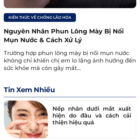
KIẾN THỨC VỀ CHỐNG LÃO HÓA
Nguyên Nhân Phun Lông Mày Bị Nổi
Mụn Nước & Cách Xử Lý
Trường hợp phun lông mày bị nổi mụn nước
không chỉ khiến chị em lo lắng ảnh hưởng đến
sức khỏe mà còn gây mất…
Bạn có thể dùng mật ong thoa nhẹ lên chân mày để làm
nhạt đi màu mực xăm.
Tin Xem Nhiều
2.3. Lấy nha đam và đá bọt
Nếp nhăn dưới mắt xuất
Nha đam và đá bọt khi kết hợp với nhau có
hiện do đâu và cách cải
thể hỗ trợ loại bỏ đi sắc tố đen trên vùng chân
thiện hiệu quả
mày. Chưa kể đá bọt được tạo ra từ dung
nham của núi lửa nên có chứa các khoáng