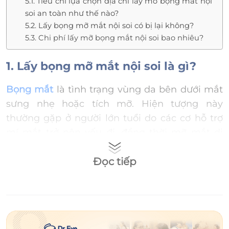
5.1. Tiêu chí lựa chọn địa chỉ lấy mỡ bọng mắt nội
soi an toàn như thế nào?
5.2. Lấy bọng mỡ mắt nội soi có bị lại không?
5.3. Chi phí lấy mỡ bọng mắt nội soi bao nhiêu?
1. Lấy bọng mỡ mắt nội soi là gì?
Bọng mắt
là tình trạng vùng da bên dưới mắt
sưng nhẹ hoặc tích mỡ. Hiện tượng này
thường gặp ở người lớn tuổi do các cơ hỗ trợ
mí mắt trở nên yếu đi, đồng thời mỡ mắt di
chuyển vào mí mắt. Ngoài ra, bọng mắt có thể
xuất hiện do các nguyên nhân như thay đổi
Đọc tiếp
nội tiết tố, cơ thể giữ nước hoặc dị ứng.
Để khắc phục khuyết điểm này, bạn có thể
tham khảo phương pháp lấy mỡ bọng mắt.
Bác sĩ sẽ thực hiện rạch một đường siêu nhỏ