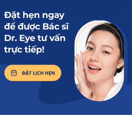
nét hơn giúp đôi mắt có chiều sâu, thu hút. Từ
đó cải thiện vẻ đẹp gương mặt thêm phần
rạng rỡ, thanh tú. Đồng thời, khi thực hiện
phương pháp bóc tách mỡ mắt, khách hàng
an tâm không để lại sẹo kém thẩm mỹ, đảm
bảo an toàn tối đa.