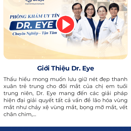
trên mí mắt trên để tách bỏ phần mỡ thừa và
da chùng. Sau đó, bác sĩ dùng chỉ thẩm mỹ
chuyên dụng để tạo đường mí cân đối, hài hòa
với gương mặt.
Xem thêm:
Cắt bọng mắt dưới có
nên không? Lợi ích,
Giới Thiệu Dr. Eye
quy trình & lưu ý
Thấu hiểu mong muốn lưu giữ nét đẹp thanh
xuân trẻ trung cho đôi mắt của chị em tuổi
2. Có nên lấy mỡ bọng mắt nội soi
trung niên, Dr. Eye mang đến các giải pháp
hay không?
hiện đại giải quyết tất cả vấn đề lão hóa vùng
mắt như chảy xệ vùng mắt, bọng mỡ mắt, vết
Khách hàng có bọng mỡ mí trên nên thực
chân chim,…
hiện lấy mỡ bọng mắt để cải thiện tình trạng
mắt bị bụp.
Đồng thời, nếp mí cũng hiện rõ