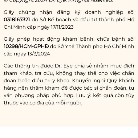
© Copyright 2024 Dr. Eye. All rights reserved.
Hệ thống máy móc hiện đại, nhập khẩu
Giấy chứng nhận đăng ký doanh nghiệp số:
chính hãng hỗ trợ quá trình điều trị an toàn,
0318167321
do Sở Kế hoạch và đầu tư thành phố Hồ
nhanh lành thương và hạn chế tình trạng
Chí Minh cấp ngày 17/11/2023
nhiễm trùng.
Giấy phép hoạt động khám bệnh, chữa bệnh số:
10298/HCM-GPHĐ
do Sở Y tế Thành phố Hồ Chí Minh
Cung cấp các dịch vụ chăm sóc, hỗ trợ tận
cấp ngày 13/3/2024
tình, sẵn sàng giải quyết phát sinh sau khi
điều trị, đồng hành cùng khách hàng đến
Các thông tin được Dr. Eye chia sẻ nhằm mục đích
tham khảo, tra cứu, không thay thế cho việc chẩn
khi vết thương hoàn toàn lành và có kết quả
đoán hoặc điều trị y khoa. Khuyến nghị Quý khách
như ý.
hàng nên thăm khám để được bác sĩ chẩn đoán, tư
vấn phương pháp phù hợp. Lưu ý: kết quả còn tùy
Xem thêm:
thuộc vào cơ địa của mỗi người.
Cắt bọng mắt dưới có
để lại sẹo không?
Cách ngừa sẹo an