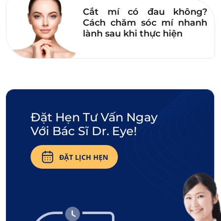
Cắt mí có đau không?
Uống nhiều nước, tăng cường bổ sung các
Cách chăm sóc mí nhanh
lành sau khi thực hiện
thực phẩm giàu protein như thịt, sữa, phô
mai,… Đồng thời, kiêng ăn hải sản, gạo nếp,
thịt bò,… để tránh ảnh hưởng đến kết quả
điều trị.
Sử dụng thuốc theo chỉ định của bác sĩ giúp
vết thương nhanh lành.
Đặt Hẹn Tư Vấn Ngay
Với Bác Sĩ Dr. Eye!
Tái khám theo lịch hẹn với bác sĩ để được
kiểm tra quá trình vết thương hồi phục.
ĐẶT LỊCH HẸN