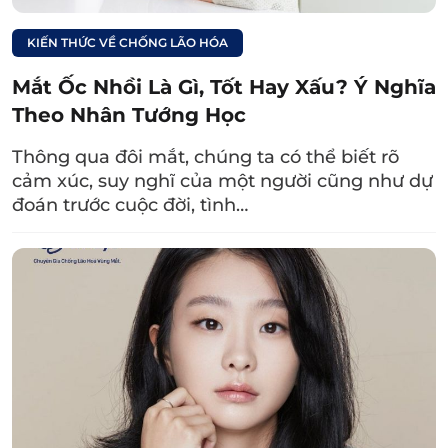
Xem thêm:
KIẾN THỨC VỀ CHỐNG LÃO HÓA
Lấy mỡ bọng mắt có
Mắt Ốc Nhồi Là Gì, Tốt Hay Xấu? Ý Nghĩa
bị lại không? Cách giữ
Theo Nhân Tướng Học
kết quả lâu dài
Thông qua đôi mắt, chúng ta có thể biết rõ
4. Lưu ý quan trọng khi thực hiện lấy
cảm xúc, suy nghĩ của một người cũng như dự
đoán trước cuộc đời, tình…
mỡ bọng mắt nội soi
Để thực hiện điều trị lấy bọng mỡ mắt nội soi
thành công, bạn tham khảo một số lưu ý sau
đây:
4.1. Trước khi thực hiện
Trước khi bóc tách mỡ bọng mắt nội soi, bạn
nên nhớ: