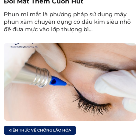
Đôi Mắt Thêm Cuốn Hút
Phun mí mắt là phương pháp sử dụng máy
phun xăm chuyên dụng có đầu kim siêu nhỏ
để đưa mực vào lớp thượng bì…
Lấy mỡ bọng mắt qua đường kết mạc là dạng tiểu phẫu
đơn giản, đảm bảo an toàn.
KIẾN THỨC VỀ CHỐNG LÃO HÓA
3.2. Lấy mỡ bọng mắt qua đường rạch