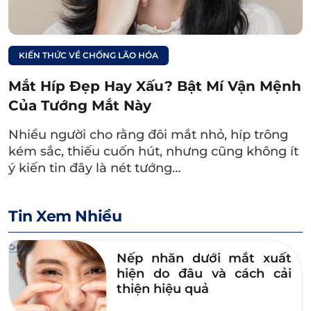
Lựa chọn địa chỉ thẩm mỹ uy tín, chuyên
nghiệp, dày dặn kinh nghiệm điều trị
chuyên sâu và giải quyết toàn diện các vấn
KIẾN THỨC VỀ CHỐNG LÃO HÓA
đề về vùng mắt.
Mắt Híp Đẹp Hay Xấu? Bật Mí Vận Mệnh
Trao đổi với bác sĩ về tình trạng sức khỏe, xét
Của Tướng Mắt Này
nghiệm để đảm bảo không mắc các bệnh lý
Nhiều người cho rằng đôi mắt nhỏ, híp trông
mạn tính như tiểu đường, tim mạch,… để
kém sắc, thiếu cuốn hút, nhưng cũng không ít
quá trình phẫu thuật diễn ra an toàn, hạn
ý kiến tin đây là nét tướng…
chế biến chứng.
Không sử dụng cà phê, rượu bia khoảng 3
Tin Xem Nhiều
ngày trước khi phẫu thuật để tránh ảnh
hưởng tiêu cực đến kết quả điều trị.
Nếp nhăn dưới mắt xuất
hiện do đâu và cách cải
Giữ tâm lý thoải mái, ngủ đủ giấc trước khi
thiện hiệu quả
phẫu thuật.