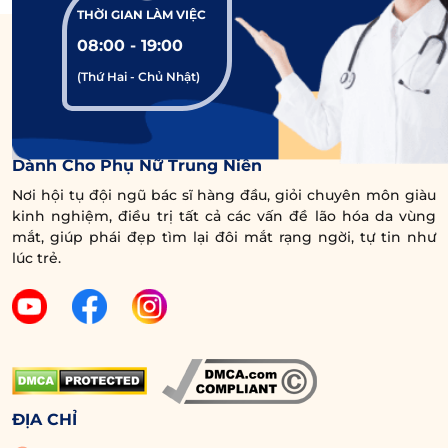
THỜI GIAN LÀM VIỆC
08:00 - 19:00
(Thứ Hai - Chủ Nhật)
Trung Tâm Chuyên Sâu Chống Lão Hóa Vùng Mắt
Dành Cho Phụ Nữ Trung Niên
Nơi hội tụ đội ngũ bác sĩ hàng đầu, giỏi chuyên môn giàu
kinh nghiệm, điều trị tất cả các vấn đề lão hóa da vùng
Sau khi thực hiện lấy mỡ bọng mắt, bạn nên tái khám
mắt, giúp phái đẹp tìm lại đôi mắt rạng ngời, tự tin như
theo đúng lịch với bác sĩ.
lúc trẻ.
Xem thêm:
Cắt bọng mắt kiêng
ăn gì để vết thương
nhanh lành?
ĐỊA CHỈ