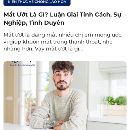
KIẾN THỨC VỀ CHỐNG LÃO HÓA
Mắt Ướt Là Gì? Luận Giải Tính Cách, Sự
Nghiệp, Tình Duyên
Mắt ướt là dáng mắt nhiều chị em mong ước,
vì giúp khuôn mặt trông thanh thoát, nhẹ
nhàng hơn. Vậy mắt ướt là gì…
Lấy mỡ bọng mắt qua đường rạch ngoài da ít gây chấn
thương quanh mắt và không để lại sẹo bên ngoài.