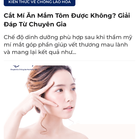
KIẾN THỨC VỀ CHỐNG LÃO HÓA
4.1. Thực phẩm nên ăn
Cắt Mí Ăn Mắm Tôm Được Không? Giải
Thực phẩm giàu đạm:
Các thực phẩm giàu
Đáp Từ Chuyên Gia
đạm (Protein) như trứng, cá béo, phô mai…
đều giúp vết thương nhanh liền, hạn chế để
Chế độ dinh dưỡng phù hợp sau khi thẩm mỹ
mí mắt góp phần giúp vết thương mau lành
lại sẹo xấu nếu tiêu thụ một lượng vừa phải.
và mang lại kết quả như…
Thực phẩm giàu vitamin C:
Bạn nên ăn
nhiều thực phẩm có hàm lượng vitamin C
cao như cam, quýt, ổi… để nếp mí không bị
sưng viêm, tăng sức đề kháng cho cơ thể.
Thực phẩm giàu kẽm:
Tương tự vitamin C,
bạn cân nhắc thêm những thực phẩm giàu
kẽm như ngũ cốc, các loại đậu, cá… vào chế
độ dinh dưỡng hàng ngày giúp nâng cao
sức miễn dịch tự nhiên, hạn chế nhiễm