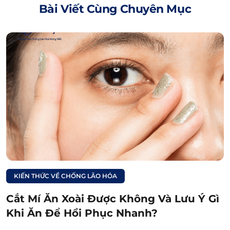
Bài Viết Cùng Chuyên Mục
để bảo vệ vết thương tối ưu, hạn chế vi
khuẩn xâm nhập.
Rút ngắn thời gian phục hồi vết cắt:
Trong
sữa có thêm Protein hoàn chỉnh (như đạm
Whey, đạm Casein) giúp kích thích sản sinh
Collagen tự nhiên, đẩy nhanh quá trình tái
tạo da mới.
Giúp vùng da ở mí mắt căng mịn hơn:
Nhờ
chứa hàm lượng cao vitamin nhóm B
(vitamin B1, B6…) và axit lactic, sữa còn hỗ
trợ nếp mí vào dáng nhanh chóng, da mí
KIẾN THỨC VỀ CHỐNG LÃO HÓA
căng mịn hơn sau khi lành thương.
Cắt Mí Ăn Xoài Được Không Và Lưu Ý Gì
Xem thêm:
Khi Ăn Để Hồi Phục Nhanh?
Cắt mí có được uống