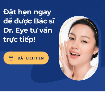
Xem thêm:
Cắt mí nên uống nước
gì và kiêng uống gì để
nếp mí mau lành?
2. Lợi ích nổi bật khi uống sữa sau
tiểu phẫu cắt mí
Dưới đây là những lợi ích không thể phủ nhận
khi dùng sữa đúng cách sau phẫu thuật:
Hạn chế nhiễm trùng:
Cùng với vitamin A,
vitamin D, các loại sữa còn giàu Protein hoạt
tính như Lactoferrin, Lysozyme… và chất xơ
hòa tan Prebiotics (gồm GOS, FOS). Nhờ đó,
cơ thể được tăng cường miễn dịch tự nhiên