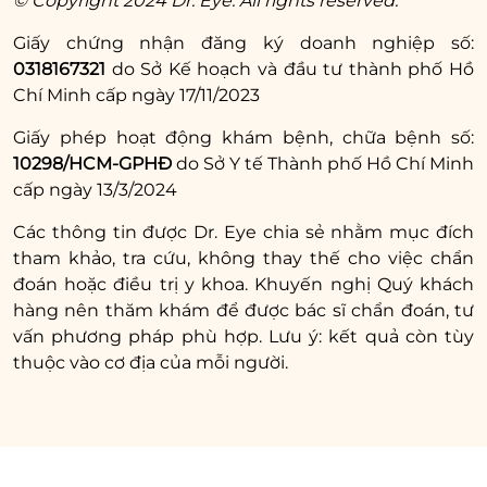
© Copyright 2024 Dr. Eye. All rights reserved.
mí? Lựa chọn nào tối
Giấy chứng nhận đăng ký doanh nghiệp số:
ưu cho phái đẹp?
0318167321
do Sở Kế hoạch và đầu tư thành phố Hồ
Chí Minh cấp ngày 17/11/2023
Hãy an tâm rằng trên hành trình tìm lại đôi
Giấy phép hoạt động khám bệnh, chữa bệnh số:
mắt trẻ đẹp, Trung tâm thẩm mỹ vùng mắt
10298/HCM-GPHĐ
do Sở Y tế Thành phố Hồ Chí Minh
chuyên sâu và toàn diện
Dr. Eye
sẵn sàng
cấp ngày 13/3/2024
đồng hành cùng bạn, mang đến dịch vụ cắt
Các thông tin được Dr. Eye chia sẻ nhằm mục đích
mí chất lượng cao với các ưu điểm nổi trội sau
tham khảo, tra cứu, không thay thế cho việc chẩn
đây:
đoán hoặc điều trị y khoa. Khuyến nghị Quý khách
hàng nên thăm khám để được bác sĩ chẩn đoán, tư
Đội ngũ bác sĩ dày dặn kinh nghiệm:
vấn phương pháp phù hợp. Lưu ý: kết quả còn tùy
thuộc vào cơ địa của mỗi người.
Khách hàng có thể an tâm cắt mí tại Dr. Eye
bởi 100% bác sĩ không chỉ đảm bảo năng lực
chuyên môn vững vàng, am hiểu cấu trúc mí
mắt và kiến thức thẩm mỹ sâu sắc, mà còn có