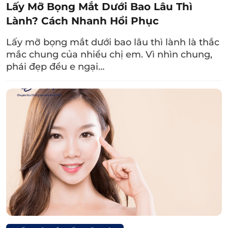
Lấy Mỡ Bọng Mắt Dưới Bao Lâu Thì
Một số lời khuyên bổ ích khi dùng sữa sau cắt mí mắt là
Lành? Cách Nhanh Hồi Phục
uống vào buổi sáng, sau bữa ăn và mỗi ngày 1 ly.
Lấy mỡ bọng mắt dưới bao lâu thì lành là thắc
Xem thêm:
mắc chung của nhiều chị em. Vì nhìn chung,
phái đẹp đều e ngại…
Cắt mí có được uống
trà sữa không? Cần
lưu ý gì khi uống?
4. Ngoài uống sữa, sau cắt mí nên ăn
gì, kiêng gì để mí mắt mới đẹp như
ý?
Bên cạnh bổ sung sữa vào chế độ dinh dưỡng
hậu phẫu, bạn đừng quên một số lưu ý về thực
phẩm nên ăn và kiêng ăn hữu ích bên dưới: