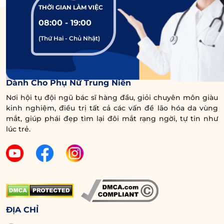
THỜI GIAN LÀM VIỆC
08:00 - 19:00
(Thứ Hai - Chủ Nhật)
Trung Tâm Chuyên Sâu Chống Lão Hóa Vùng Mắt
Bạn có thể uống sữa tươi khi cắt mí xong.
Dành Cho Phụ Nữ Trung Niên
Nơi hội tụ đội ngũ bác sĩ hàng đầu, giỏi chuyên môn giàu
5.3. Cắt mí uống sữa đậu nành được
kinh nghiệm, điều trị tất cả các vấn đề lão hóa da vùng
không?
mắt, giúp phái đẹp tìm lại đôi mắt rạng ngời, tự tin như
lúc trẻ.
Câu trả lời là
ĐƯỢC
. Tương tự sữa bò, sữa đậu
nành cũng rất giàu Protein giúp kích thích sản
sinh Collagen để nếp mí nhanh liền.
5.4. Sau cắt mí mắt uống sữa yến mạch
được không?
ĐỊA CHỈ