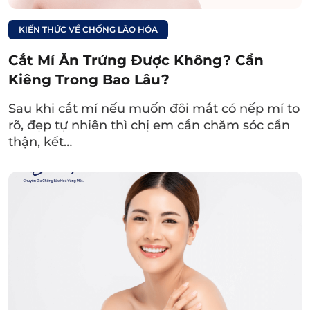
trùng mí mắt.
KIẾN THỨC VỀ CHỐNG LÃO HÓA
Xem thêm:
Cắt Mí Ăn Trứng Được Không? Cần
Sau cắt mí ăn sữa
Kiêng Trong Bao Lâu?
chua được không?
Sau khi cắt mí nếu muốn đôi mắt có nếp mí to
Hướng dẫn cách
rõ, đẹp tự nhiên thì chị em cần chăm sóc cẩn
dùng đúng
thận, kết…
4.2. Thực phẩm không nên ăn
Đồ nếp:
Vì hàm lượng tinh bột trong các loại
đồ nếp như xôi, chè, bánh chưng… rất cao
nên có thể gây kích ứng, mưng mủ…
Rau muống:
Rau muống kích thích sản sinh
Collagen quá mức nên có khả năng khiến
nếp mí bị sưng mủ, hình thành sẹo lồi.