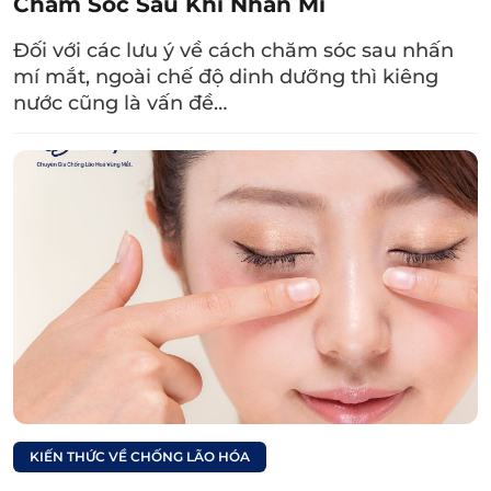
Chăm Sóc Sau Khi Nhấn Mí
150 – 200 ml) vì nếu uống quá nhiều có thể
Đối với các lưu ý về cách chăm sóc sau nhấn
gây tăng cân, béo phì.
mí mắt, ngoài chế độ dinh dưỡng thì kiêng
nước cũng là vấn đề…
Không nên uống sữa lúc đói vì có thể gây dị
ứng lactose với các biểu hiện như chướng
bụng, đau bụng, tiêu chảy…
KIẾN THỨC VỀ CHỐNG LÃO HÓA