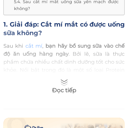
5.4. Sau cắt mí mắt uống sữa yến mạch được
không?
1. Giải đáp: Cắt mí mắt có được uống
sữa không?
Sau khi
cắt mí
,
bạn hãy bổ sung sữa vào chế
độ ăn uống hàng ngày
. Bởi lẽ, sữa là thực
phẩm chứa nhiều chất dinh dưỡng tốt cho sức
khỏe. Nổi bật trong đó là một số loại Protein
hoàn chỉnh (như đạm Whey, đạm Casein),
vitamin A, vitamin D, chất xơ hòa tan
Đọc tiếp
Prebiotics (gồm GOS và FOS)… có tác dụng
tích cực đối với việc lành thương cho những ai
vừa phẫu thuật xong.
Tuy nhiên, bạn nên tham vấn ý kiến bác sĩ kỹ