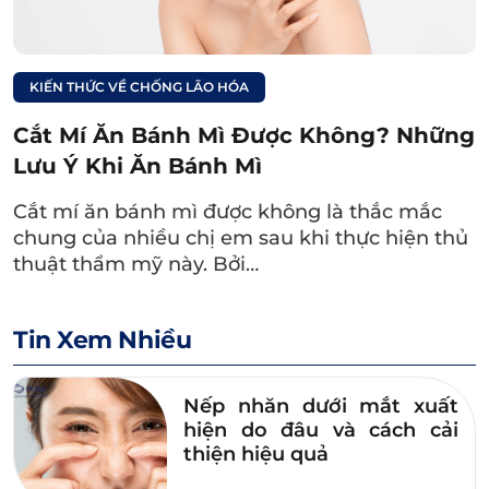
Thịt bò:
Hàm lượng Protein cao trong thịt bò
dễ làm cho mí mắt sưng đỏ, gia tăng nguy
KIẾN THỨC VỀ CHỐNG LÃO HÓA
cơ bị sẹo xấu vĩnh viễn.
Cắt Mí Ăn Bánh Mì Được Không? Những
Thịt gia cầm (như thịt vịt, thịt gà):
Những ai
Lưu Ý Khi Ăn Bánh Mì
có cơ địa dễ bị sẹo, có vết thương hở không
nên ăn thịt gia cầm bởi có thể khiến nếp mí
Cắt mí ăn bánh mì được không là thắc mắc
chung của nhiều chị em sau khi thực hiện thủ
mưng mủ, ngứa ngáy và lâu lành thương.
thuật thẩm mỹ này. Bởi…
Hải sản:
Giống như thịt bò, hải sản cũng là
thực phẩm nhiều Protein nên có khả năng
Tin Xem Nhiều
khiến mí bị kích ứng, khó lành.
Ngoài các thực phẩm như trên, bạn cũng cần
Nếp nhăn dưới mắt xuất
kiêng thêm một vài món khác như đồ muối
hiện do đâu và cách cải
thiện hiệu quả
chua, chất kích thích, đồ có cồn…
Xem chi tiết