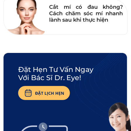
Cắt mí có đau không?
và hạn chế hình thành sẹo sau này.
Cách chăm sóc mí nhanh
lành sau khi thực hiện
5.2. Sau cắt mí có được uống sữa tươi
không?
Tất nhiên là
ĐƯỢC
(trừ trường hợp những ai bị
dị ứng với đạm sữa). Vì sữa chứa nhiều dưỡng
chất tốt như chất đạm, vitamin… để nếp mí hồi
phục một cách tự nhiên nhưng chỉ nên uống
Đặt Hẹn Tư Vấn Ngay
một lượng vừa phải và chọn sản phẩm có xuất
Với Bác Sĩ Dr. Eye!
xứ minh bạch để đảm bảo an toàn.
ĐẶT LỊCH HẸN