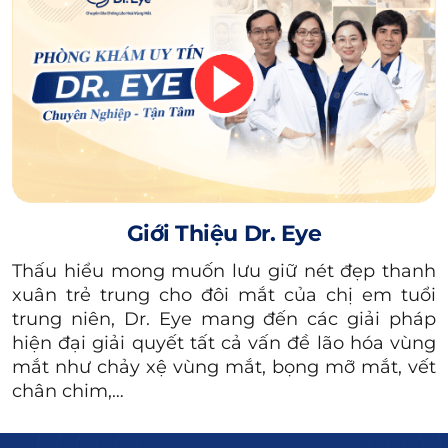
càng về chế độ ăn uống hậu phẫu (như có thể
dùng sữa không, uống loại nào, mỗi ngày bao
nhiêu ly sữa…) để đảm bảo an toàn tối đa, hạn
chế nguy cơ kích ứng.
Giới Thiệu Dr. Eye
Thấu hiểu mong muốn lưu giữ nét đẹp thanh
xuân trẻ trung cho đôi mắt của chị em tuổi
trung niên, Dr. Eye mang đến các giải pháp
hiện đại giải quyết tất cả vấn đề lão hóa vùng
mắt như chảy xệ vùng mắt, bọng mỡ mắt, vết
chân chim,…
Sữa là thực phẩm dinh dưỡng có thể uống sau khi cắt mí.