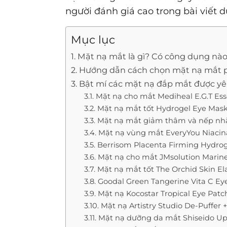
người đánh giá cao trong bài viết d
Mục lục
1. Mặt nạ mắt là gì? Có công dụng nào
2. Hướng dẫn cách chọn mặt nạ mắt 
3. Bật mí các mặt nạ đắp mắt được yê
3.1. Mặt nạ cho mắt Mediheal E.G.T Ess
3.2. Mặt nạ mắt tốt Hydrogel Eye Ma
3.3. Mặt nạ mắt giảm thâm và nếp nh
3.4. Mặt nạ vùng mắt EveryYou Niac
3.5. Berrisom Placenta Firming Hydro
3.6. Mặt nạ cho mắt JMsolution Marin
3.7. Mặt nạ mắt tốt The Orchid Skin E
3.8. Goodal Green Tangerine Vita C Ey
3.9. Mặt nạ Kocostar Tropical Eye Patc
3.10. Mặt nạ Artistry Studio De-Puffer
3.11. Mặt nạ dưỡng da mắt Shiseido U