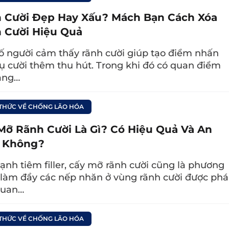
n sách của mình.
 Cười Đẹp Hay Xấu? Mách Bạn Cách Xóa
 Cười Hiệu Quả
ch đắp mặt nạ mắt đúng cách và lưu 
ố người cảm thấy rãnh cười giúp tạo điểm nhấn
ụ cười thêm thu hút. Trong khi đó có quan điểm
ằng…
ạ đắp mắt được yêu thích nhấ
 THỨC VỀ CHỐNG LÃO HÓA
Mỡ Rãnh Cười Là Gì? Có Hiệu Quả Và An
mặt nạ mắt
tốt được nhiều người yêu thích:
 Không?
l E.G.T Essence Gel Eye Fill Patch
ạnh tiêm filler, cấy mỡ rãnh cười cũng là phương
làm đầy các nếp nhăn ở vùng rãnh cười được phá
ill Patch là sản phẩm chăm sóc vùng mắt chuyê
quan…
– Hàn Quốc. Sản phẩm có công dụng làm mờ nế
âm. Với chất liệu gel mềm mại, mặt nạ mang đế
 THỨC VỀ CHỐNG LÃO HÓA
sử dụng.