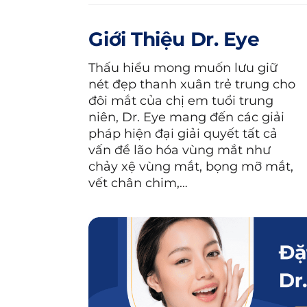
Bổ sung độ ẩm cho vùng da 
Giới Thiệu Dr. Eye
tình trạng khô da, nhăn nheo.
Thấu hiểu mong muốn lưu giữ
Có khả năng chống lão hóa, giả
nét đẹp thanh xuân trẻ trung cho
đôi mắt của chị em tuổi trung
niên, Dr. Eye mang đến các giải
pháp hiện đại giải quyết tất cả
vấn đề lão hóa vùng mắt như
chảy xệ vùng mắt, bọng mỡ mắt,
vết chân chim,…