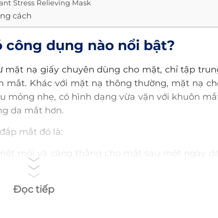
ant Stress Relieving Mask
úng cách
Có công dụng nào nổi bật?
từ mặt nạ giấy chuyên dùng cho mặt, chỉ tập trun
 mắt. Khác với mặt nạ thông thường, mặt nạ ch
ệu mỏng nhẹ, có hình dạng vừa vặn với khuôn mắt
ng da mắt hơn.
đắp mắt đó là:
 mệt mỏi và căng thẳng cho mắt sau một ngày dà
iảm thiểu
tình trạng quầng thâm
.
Đọc tiếp
 bọng mắt.