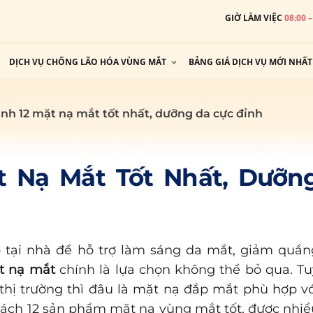
GIỜ LÀM VIỆC
08:00 
DỊCH VỤ CHỐNG LÃO HÓA VÙNG MẮT
BẢNG GIÁ DỊCH VỤ MỚI NHẤT
nh 12 mặt nạ mắt tốt nhất, dưỡng da cực đỉnh
 Nạ Mắt Tốt Nhất, Dưỡn
 tại nhà để hỗ trợ làm sáng da mắt, giảm quần
t nạ mắt
chính là lựa chọn không thể bỏ qua. Tu
thị trường thì đâu là mặt nạ đắp mắt phù hợp vớ
ch 12 sản phẩm mặt nạ vùng mắt tốt, được nhiề