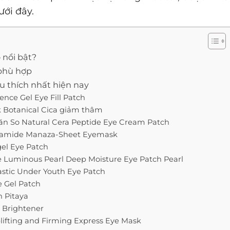
ưới đây.
 nổi bật?
phù hợp
u thích nhất hiện nay
ence Gel Eye Fill Patch
sk Botanical Cica giảm thâm
ăn So Natural Cera Peptide Eye Cream Patch
inamide Manaza-Sheet Eyemask
gel Eye Patch
e Luminous Pearl Deep Moisture Eye Patch Pearl
lastic Under Youth Eye Patch
e Gel Patch
h Pitaya
 + Brightener
plifting and Firming Express Eye Mask