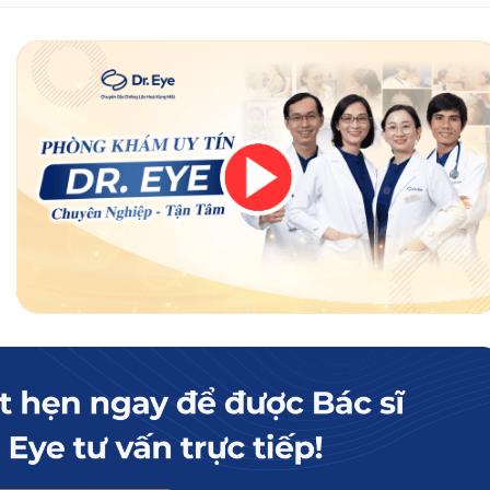
dưới mắt luôn mềm mại, mịn màng và ngăn ngừ
m nếp nhăn và cải thiện độ đàn hồi của da.