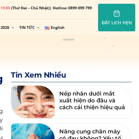
– 19:00
(Thứ Hai – Chủ Nhật)
| Hotline: 0899 099 799
ĐẶT LỊCH HẸN
 2026
TIN TỨC
English
Tin Xem Nhiều
g
Nếp nhăn dưới mắt
xuất hiện do đâu và
cách cải thiện hiệu quả
g
y
i
Nâng cung chân mày
u
có đau không? Yếu tố