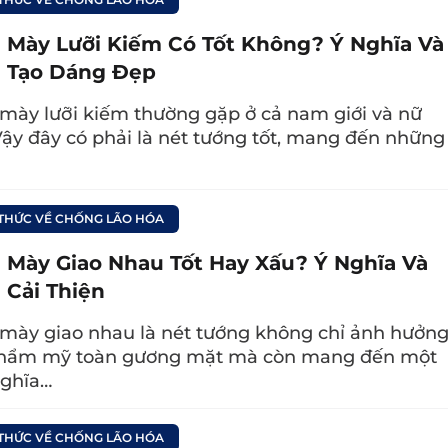
họn mặt nạ mắt phù hợp
 Mày Lưỡi Kiếm Có Tốt Không? Ý Nghĩa Và
a tối ưu, bạn cần lựa chọn sản phẩm
mặt nạ đắ
 Tạo Dáng Đẹp
 chí khi chọn mặt nạ vùng mắt bạn nên quan tâm:
mày lưỡi kiếm thường gặp ở cả nam giới và nữ
 Vậy đây có phải là nét tướng tốt, mang đến những
nên chọn mặt nạ vùng mắt chứa các thành phầ
lycerin. Nếu da dầu, hãy chọn mặt nạ cho mắt c
để tránh gây bít tắc lỗ chân lông. Đối với da nhạ
 THỨC VỀ CHỐNG LÃO HÓA
ành phần chiết xuất từ thiên nhiên như trà xanh
 Mày Giao Nhau Tốt Hay Xấu? Ý Nghĩa Và
 Cải Thiện
ốn làm sáng vùng da mắt, hãy tìm mặt nạ chứ
mục tiêu của bạn là giảm bọng mắt, hãy chọn sả
mày giao nhau là nét tướng không chỉ ảnh hưởn
thẩm mỹ toàn gương mặt mà còn mang đến một
nghĩa…
n nay có nhiều sản phẩm mặt nạ vùng mắt với gi
vài chục nghìn đến vài trăm nghìn đồng, nên bạn c
 THỨC VỀ CHỐNG LÃO HÓA