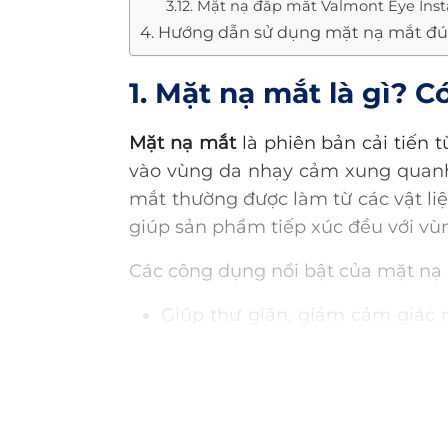
3.12. Mặt nạ đắp mắt Valmont Eye Inst
4. Hướng dẫn sử dụng mặt nạ mắt đ
1. Mặt nạ mắt là gì? 
Mặt nạ mắt
là phiên bản cải tiến 
vào vùng da nhạy cảm xung quanh
mắt thường được làm từ các vật li
giúp sản phẩm tiếp xúc đều với vù
Các công dụng nổi bật của mặt nạ 
Giúp thư giãn, giảm cảm giác
làm việc.
Giúp làm sáng da vùng mắt, g
Có khả năng làm giảm sưng và