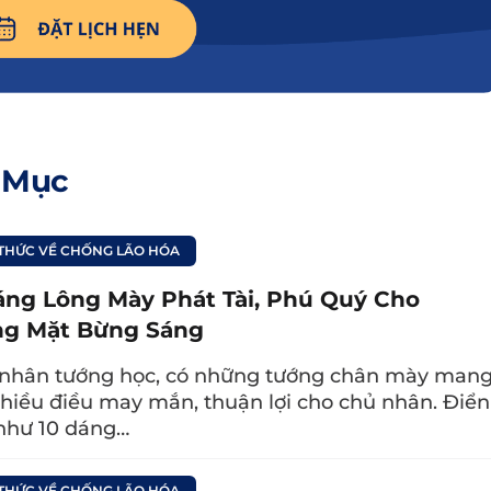
 Mục
 THỨC VỀ CHỐNG LÃO HÓA
áng Lông Mày Phát Tài, Phú Quý Cho
ãn và hỗ trợ giảm quầng thâm, bọng mắt hiệu quả.
g Mặt Bừng Sáng
nhân tướng học, có những tướng chân mày man
m sóc vùng da mắt hiệu quả, ngăn ngừ
hiều điều may mắn, thuận lợi cho chủ nhân. Điển
như 10 dáng…
 THỨC VỀ CHỐNG LÃO HÓA