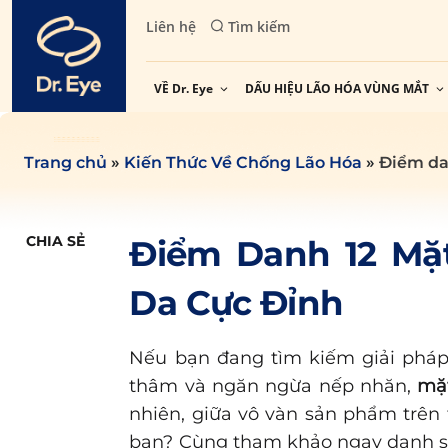
Skip
Liên hệ
Tìm kiếm
to
content
VỀ Dr. Eye
DẤU HIỆU LÃO HÓA VÙNG MẮT
Trang chủ
»
Kiến Thức Về Chống Lão Hóa
»
Điểm da
CHIA SẺ
Điểm Danh 12 Mặt
Da Cực Đỉnh
Nếu bạn đang tìm kiếm giải pháp
thâm và ngăn ngừa nếp nhăn,
mặ
nhiên, giữa vô vàn sản phẩm trên 
bạn? Cùng tham khảo ngay danh sá