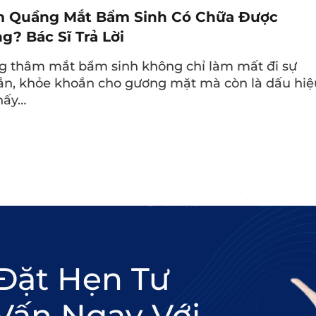
 Quầng Mắt Bẩm Sinh Có Chữa Được
g? Bác Sĩ Trả Lời
h Technology) giúp kích thích tái tạo tế bào da v
 thâm mắt bẩm sinh không chỉ làm mất đi sự
nhiên. Từ đó hỗ trợ làm mờ nếp nhăn, cải thiện đ
tắn, khỏe khoắn cho gương mặt mà còn là dấu hiệ
hấy…
ga-3, protein, vitamin giúp giảm tình trạng quần
độ đàn hồi, mang lại vùng da mắt căng mịn, rạn
nhăn li ti, giúp da săn chắc hơn và giảm thiểu dấ
Đặt Hẹn Tư
uầng và giảm bọng mắt hiệu quả.
Vấn Ngay Với
t và thoải mái khi đắp.