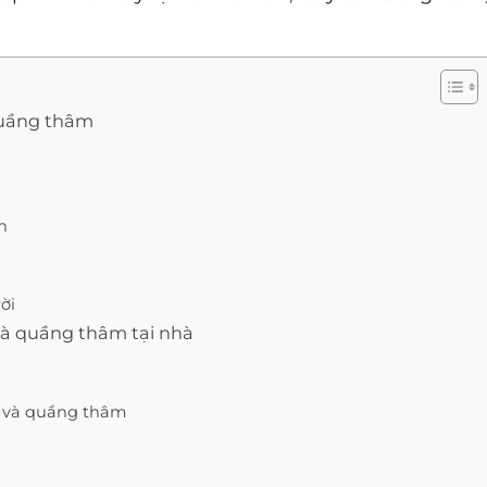
quầng thâm
h
ời
và quầng thâm tại nhà
t và quầng thâm