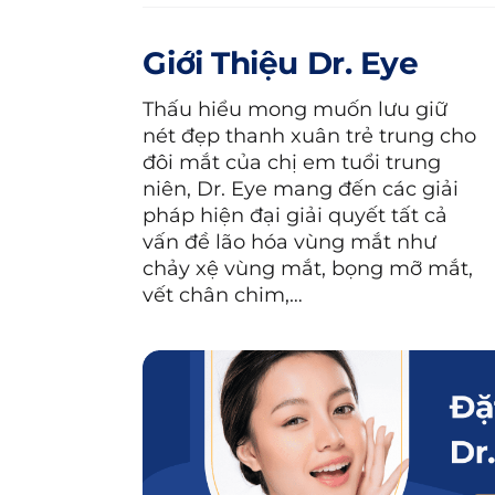
5.3. Có thể giảm bọng mắt và quầng
Giới Thiệu Dr. Eye
1. Nguyên nhân gây r
Thấu hiểu mong muốn lưu giữ
nét đẹp thanh xuân trẻ trung cho
Bọng mắt
và
quầng thâm
xuất hiệ
đôi mắt của chị em tuổi trung
niên, Dr. Eye mang đến các giải
1.1. Quá trình lão hóa tự nhi
pháp hiện đại giải quyết tất cả
vấn đề lão hóa vùng mắt như
Khi lão hoá, vùng da quanh mắt 
chảy xệ vùng mắt, bọng mỡ mắt,
Elastin. Điều này có thể làm cho 
vết chân chim,…
rõ các mạch máu dưới da, tăng ngu
khiến các mô quanh mắt yếu đi, m
mắt.