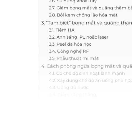
2.6. Sử dụng khoai tây
2.7. Giảm bọng mắt và quầng thâm b
2.8. Bôi kem chống lão hóa mắt
3. “Tạm biệt” bọng mắt và quầng th
3.1. Tiêm HA
3.2. Ánh sáng IPL hoặc laser
3.3. Peel da hóa học
3.4. Công nghệ RF
3.5. Phẫu thuật mí mắt
4. Cách phòng ngừa bọng mắt và quầ
4.1. Có chế độ sinh hoạt lành mạnh
4.2. Xây dựng chế độ ăn uống phù hợ
4.3. Uống đủ nước
4.4. Giảm căng thẳng
4.5. Dưỡng ẩm vùng da mắt
4.6. Chống nắng bảo vệ da
5. Một số câu hỏi liên quan
5.1. Bọng mắt và quầng thâm có tự h
5.2. Có thể giảm bọng mắt và quầng 