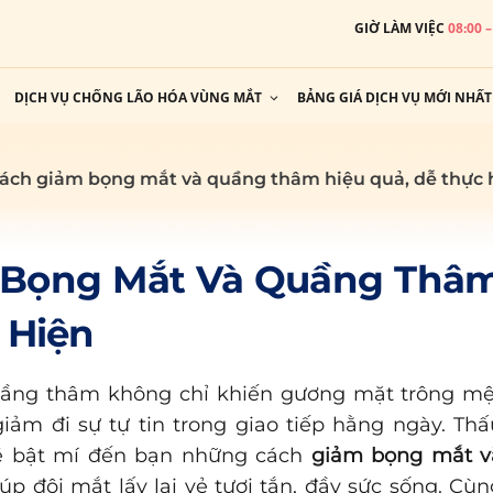
GIỜ LÀM VIỆC
08:00 
DỊCH VỤ CHỐNG LÃO HÓA VÙNG MẮT
BẢNG GIÁ DỊCH VỤ MỚI NHẤT
cách giảm bọng mắt và quầng thâm hiệu quả, dễ thực 
 Bọng Mắt Và Quầng Thâ
 Hiện
uầng thâm không chỉ khiến gương mặt trông mệ
iảm đi sự tự tin trong giao tiếp hằng ngày. Thấ
y sẽ bật mí đến bạn những cách
giảm bọng mắt v
úp đôi mắt lấy lại vẻ tươi tắn, đầy sức sống. Cùn