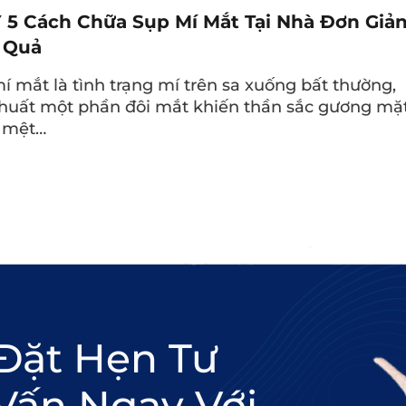
Ý 5 Cách Chữa Sụp Mí Mắt Tại Nhà Đơn Giản
 Quả
í mắt là tình trạng mí trên sa xuống bất thường,
huất một phần đôi mắt khiến thần sắc gương mặ
 mệt…
ó thể tăng khả năng gặp tình trạng bọng mắt và quầng thâm.
ng hợp lý
Đặt Hẹn Tư
, A, E, K,… có thể dẫn đến quầng thâm mắt. Ngoà
Vấn Ngay Với
ó thể gây tình trạng tích chất lỏng ở mí dưới, kí