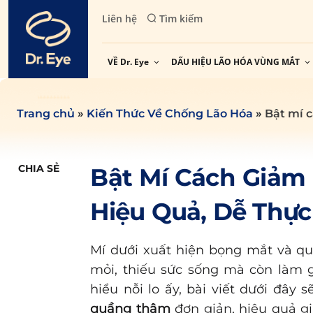
Skip
Liên hệ
Tìm kiếm
to
content
VỀ Dr. Eye
DẤU HIỆU LÃO HÓA VÙNG MẮT
Trang chủ
»
Kiến Thức Về Chống Lão Hóa
»
Bật mí 
CHIA SẺ
Bật Mí Cách Giảm
Hiệu Quả, Dễ Thực
Mí dưới xuất hiện bọng mắt và q
mỏi, thiếu sức sống mà còn làm g
hiểu nỗi lo ấy, bài viết dưới đâ
quầng thâm
đơn giản, hiệu quả gi