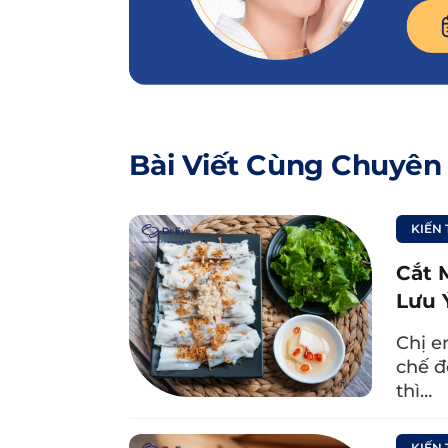
Bài Viết Cùng Chuyên
KIẾN
Cắt 
Lưu 
Chị e
chế đ
thì…
KIẾN