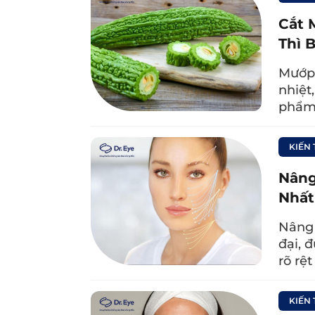
Chế độ sinh hoạt không lành mạnh
Cắt 
ngủ. Điều này kích thích cơ thể sả
Thì 
lên, mạch máu phải nở to ra để ch
Mướp 
mỏng nên có thể khiến mí dưới bị
nhiệt
quầng thâm và bọng mắt.
phẩm
KIẾN
Nâng
Nhất
Nâng 
đại, 
rõ rệ
KIẾN