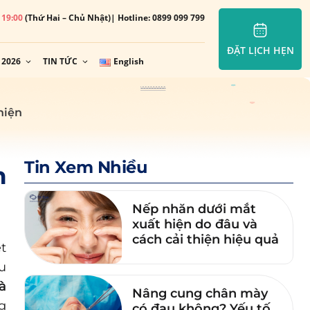
– 19:00
(Thứ Hai – Chủ Nhật)
| Hotline: 0899 099 799
ĐẶT LỊCH HẸN
 2026
TIN TỨC
English
hiện
Tin Xem Nhiều
m
Nếp nhăn dưới mắt
xuất hiện do đâu và
cách cải thiện hiệu quả
t
u
à
Nâng cung chân mày
g
có đau không? Yếu tố