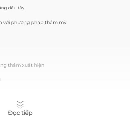
ằng dâu tây
âm với phương pháp thẩm mỹ
ng thâm xuất hiện
p
Đọc tiếp
ết không?
thâm bằng các bài tập không?