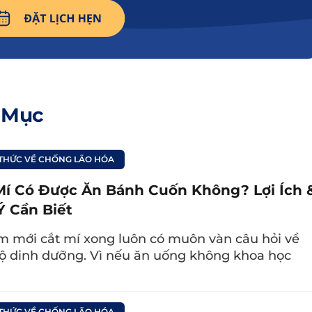
 Mục
 THỨC VỀ CHỐNG LÃO HÓA
Mí Có Được Ăn Bánh Cuốn Không? Lợi Ích 
Ý Cần Biết
m mới cắt mí xong luôn có muôn vàn câu hỏi về
ộ dinh dưỡng. Vì nếu ăn uống không khoa học
 THỨC VỀ CHỐNG LÃO HÓA