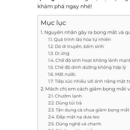
khám phá ngay nhé!
Mục lục
1. Nguyên nhân gây ra bọng mắt và 
1.1. Quá trình lão hóa tự nhiên
1.2. Do di truyền, bẩm sinh
1.3. Dị ứng
1.4. Chế độ sinh hoạt không lành mạn
1.5. Chế độ dinh dưỡng không hợp lý
1.6. Mất nước
1.7. Tiếp xúc nhiều với ánh nắng mặt tr
2. Mách chị em cách giảm bọng mắt 
2.1. Chườm lạnh
2.2. Dùng túi trà
2.3. Tận dụng cà chua giảm bọng mắ
2.4. Đắp mặt nạ dưa leo
2.5. Dùng nghệ và chanh