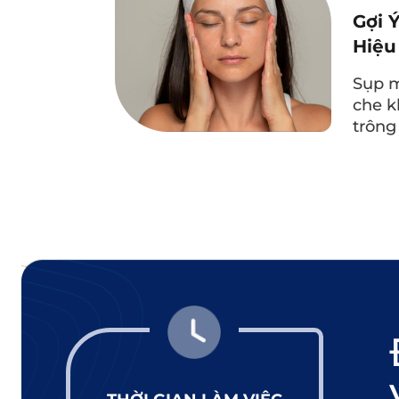
Gợi 
Hiệu
Sụp m
che k
trông
Nếu bạn thường xuyên ngủ muộn thì c
1.5. Chế độ dinh dưỡng khô
Chế độ dinh dưỡng thiếu vitamin C
ra, việc ăn đồ ăn nhiều muối cũng c