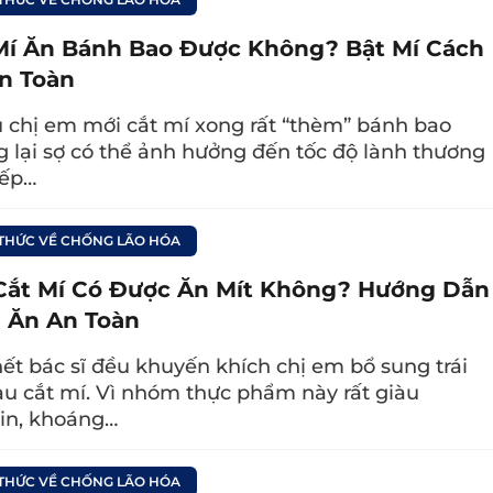
Mí Ăn Bánh Bao Được Không? Bật Mí Cách
n có thể khiến da quanh mắt mất đi sự đàn hồi, khiến mí dưới dễ xuất hiện
n Toàn
bọng mắt, quầng thâm.
 chị em mới cắt mí xong rất “thèm” bánh bao
 lại sợ có thể ảnh hưởng đến tốc độ lành thương
nếp…
 có thể xuất hiện yếu tố di truyền. Nếu trong gi
bọng mắt to thì khả năng cao bạn cũng có thể gặ
 THỨC VỀ CHỐNG LÃO HÓA
Cắt Mí Có Được Ăn Mít Không? Hướng Dẫn
 Ăn An Toàn
i bụi bẩn, dùng mỹ phẩm không hợp,… có thể khiế
ết bác sĩ đều khuyến khích chị em bổ sung trái
c ngứa. Để giảm sự khó chịu, nhiều người thườn
au cắt mí. Vì nhóm thực phẩm này rất giàu
ất hiện bọng mắt, quầng thâm.
in, khoáng…
g lành mạnh
 THỨC VỀ CHỐNG LÃO HÓA