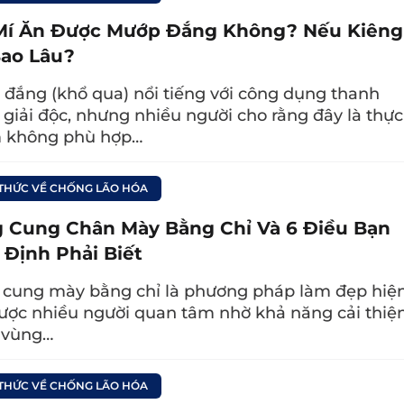
, đặc biệt là ngủ muộn có thể khiến bạn bị thiể
Mí Ăn Được Mướp Đắng Không? Nếu Kiêng
n xuất Cortisol, từ đó kéo theo hàm lượng máu tă
Bao Lâu?
ứa lượng máu dư thừa ấy. Vì vùng da dưới mắt kh
đắng (khổ qua) nổi tiếng với công dụng thanh
 sưng lên, hiện rõ mạch máu làm cho đôi mắt b
, giải độc, nhưng nhiều người cho rằng đây là thực
 không phù hợp…
 THỨC VỀ CHỐNG LÃO HÓA
 Cung Chân Mày Bằng Chỉ Và 6 Điều Bạn
 Định Phải Biết
cung mày bằng chỉ là phương pháp làm đẹp hiệ
được nhiều người quan tâm nhờ khả năng cải thiệ
t vùng…
 THỨC VỀ CHỐNG LÃO HÓA